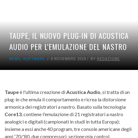
TAUPE, IL NUOVO PLUG-IN DI ACUSTICA
AUDIO PER L'EMULAZIONE DEL NASTRO
NEWS
,
SOFTWARE
9 NOVEMBRE 2018
BY
REDAZIONE
Taupe
è l'ultima creazione di
Acustica Audio
, si tratta di un
plug-in che emula il comportamento e ricrea la distorsione
armonica dei registratori a nastro. Basato sulla tecnologia
Core13
, contiene l'emulazione di 21 registratori a nastro
analogici e digitali (campionati in studi in tutta Europa);
insieme a essi anche 40 program, tre console americane degli
anni '70/'80, due compressori, sezione mix control,