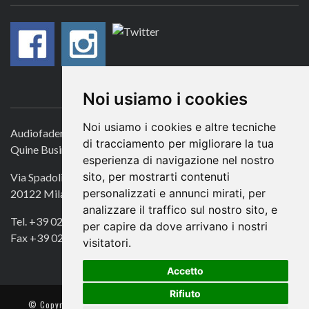
CONTATTACI
Noi usiamo i cookies
Noi usiamo i cookies e altre tecniche
Audiofader.com
di tracciamento per migliorare la tua
Quine Business Publisher
esperienza di navigazione nel nostro
sito, per mostrarti contenuti
Via Spadolini 7
personalizzati e annunci mirati, per
20122 Milano
analizzare il traffico sul nostro sito, e
Tel. +39 02 49756990
per capire da dove arrivano i nostri
Fax +39 02 72016740
visitatori.
Accetto
Rifiuto
© Copyright 2018. All Rights Reserved -
- Quine srl – C.F./P IVA