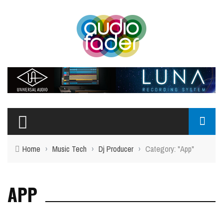
Home
›
Music Tech
›
Dj Producer
›
Category: "App"
APP