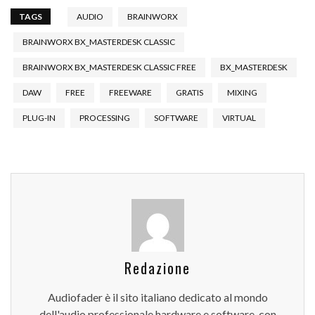
TAGS
AUDIO
BRAINWORX
BRAINWORX BX_MASTERDESK CLASSIC
BRAINWORX BX_MASTERDESK CLASSIC FREE
BX_MASTERDESK
DAW
FREE
FREEWARE
GRATIS
MIXING
PLUG-IN
PROCESSING
SOFTWARE
VIRTUAL
Redazione
Audiofader è il sito italiano dedicato al mondo
dell'audio professionale hardware e software, con