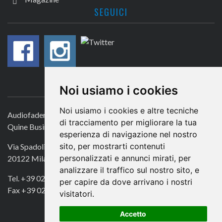
SEGUICI
CONTATTACI
Noi usiamo i cookies
Noi usiamo i cookies e altre tecniche
Audiofader.com
di tracciamento per migliorare la tua
Quine Business Publisher
esperienza di navigazione nel nostro
sito, per mostrarti contenuti
Via Spadolini 7
personalizzati e annunci mirati, per
20122 Milano
analizzare il traffico sul nostro sito, e
Tel. +39 02 49756990
per capire da dove arrivano i nostri
Fax +39 02 72016740
visitatori.
Accetto