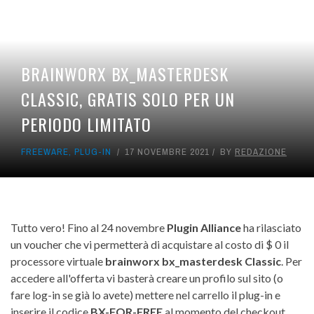
BRAINWORX BX_MASTERDESK
CLASSIC, GRATIS SOLO PER UN
PERIODO LIMITATO
FREEWARE
,
PLUG-IN
17 NOVEMBRE 2021
BY
REDAZIONE
Tutto vero! Fino al 24 novembre
Plugin Alliance
ha rilasciato
un voucher che vi permetterà di acquistare al costo di $ 0 il
processore virtuale
brainworx bx_masterdesk Classic
. Per
accedere all'offerta vi basterà creare un profilo sul sito (o
fare log-in se già lo avete) mettere nel carrello il plug-in e
inserire il codice
BX-FOR-FREE
al momento del checkout.