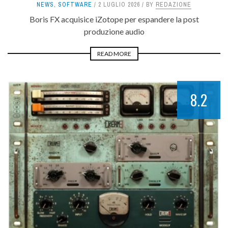
NEWS
,
SOFTWARE
2 LUGLIO 2026
BY
REDAZIONE
Boris FX acquisice iZotope per espandere la post
produzione audio
READ MORE
8.2