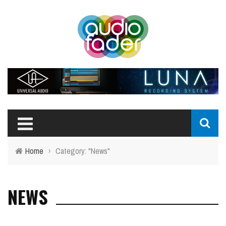
Home
›
Category: "News"
NEWS