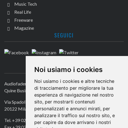
Music Tech
Real Life
Freeware
Magazine
SEGUICI
CONTATTACI
Noi usiamo i cookies
Noi usiamo i cookies e altre tecniche
Audiofader.com
di tracciamento per migliorare la tua
Quine Business Publisher
esperienza di navigazione nel nostro
sito, per mostrarti contenuti
Via Spadolini 7
personalizzati e annunci mirati, per
20122 Milano
analizzare il traffico sul nostro sito, e
Tel. +39 02 49756990
per capire da dove arrivano i nostri
Fax +39 02 72016740