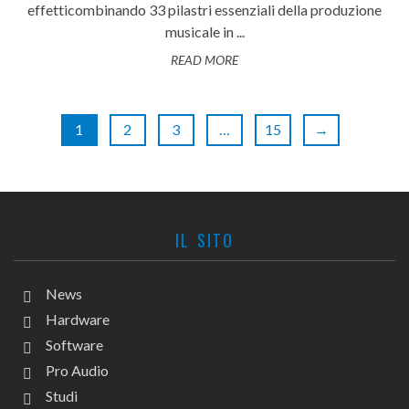
effetticombinando 33 pilastri essenziali della produzione
musicale in ...
READ MORE
1
2
3
…
15
→
IL SITO
News
Hardware
Software
Pro Audio
Studi