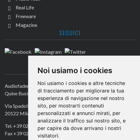
Real Life
Freeware
Magazine
SEGUICI
CONTATTACI
Noi usiamo i cookies
Noi usiamo i cookies e altre tecniche
Audiofader.com
di tracciamento per migliorare la tua
Quine Business Publisher
esperienza di navigazione nel nostro
sito, per mostrarti contenuti
Via Spadolini 7
personalizzati e annunci mirati, per
20122 Milano
analizzare il traffico sul nostro sito, e
Tel. +39 02 49756990
per capire da dove arrivano i nostri
Fax +39 02 72016740
visitatori.