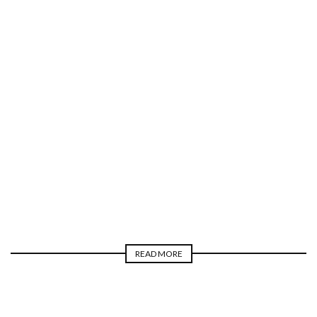
INTERVISTE
MUSIC TECH
SOUND DESIGNE
LUCA PILLA
READ MORE