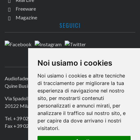
Freeware
Magazine
SEGUICI
CONTATTACI
Noi usiamo i cookies
Noi usiamo i cookies e altre tecniche
Audiofader.com
di tracciamento per migliorare la tua
Quine Business Publisher
esperienza di navigazione nel nostro
sito, per mostrarti contenuti
Via Spadolini 7
personalizzati e annunci mirati, per
20122 Milano
analizzare il traffico sul nostro sito, e
Tel. +39 02 49756990
per capire da dove arrivano i nostri
Fax +39 02 72016740
visitatori.