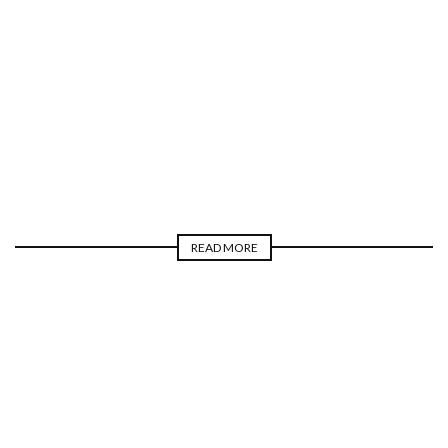
INTERVISTE
MUSIC TECH
SYNTH
LUCA
PILLA
READ MORE
INTERVISTE
INTERVISTE
REAL LIFE
SOUND DESIGNE
LUCA PILLA