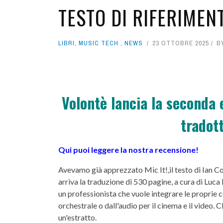
TESTO DI RIFERIMEN
EVENTI
SOUND DESIGNE
WEBINAR
APP
LIBRI
GALLERIES
LIBRI
,
MUSIC TECH
,
NEWS
23 OTTOBRE 2025
B
OFFICINA DEL SUONO
Volontè lancia la seconda e
tradott
Qui puoi leggere la nostra recensione!
Avevamo già apprezzato Mic It!,il testo di Ian Cor
arriva la traduzione di 530 pagine, a cura di Luca 
un professionista che vuole integrare le proprie
orchestrale o dall'audio per il cinema e il video. 
un'estratto.