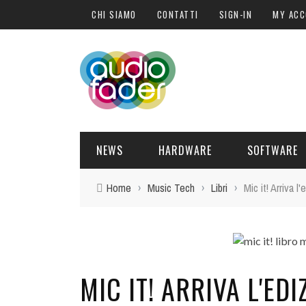
CHI SIAMO
CONTATTI
SIGN-IN
MY AC
NEWS
HARDWARE
SOFTWARE
Home
›
Music Tech
›
Libri
›
Mic it! Arriva l
SOFTWARE
SOUND ENGINE
SYNTH
BLOGGER
PLUG-IN
HARDWARE
POST PRO
DJ PRODUCER
INTERVISTE
SYNTH
MIC IT! ARRIVA L'ED
ATTUALITÀ
LIBRI
CONTROLLER
EVENTI
SAMPLE
OFFERTE
FORMAZIONE
DRUM PERC
TAVOLE ROTONDE
GUITAR