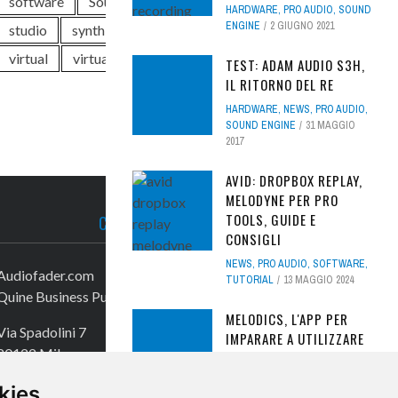
software
Soundwave
Steinberg
HARDWARE
,
PRO AUDIO
,
SOUND
ENGINE
2 GIUGNO 2021
studio
synth
test
Universal Audio
virtual
virtual instrument
Waves
TEST: ADAM AUDIO S3H,
IL RITORNO DEL RE
HARDWARE
,
NEWS
,
PRO AUDIO
,
SOUND ENGINE
31 MAGGIO
2017
AVID: DROPBOX REPLAY,
MELODYNE PER PRO
TOOLS, GUIDE E
CONTATTACI
CONSIGLI
NEWS
,
PRO AUDIO
,
SOFTWARE
,
Audiofader.com
TUTORIAL
13 MAGGIO 2024
Quine Business Publisher
MELODICS, L'APP PER
Via Spadolini 7
IMPARARE A UTILIZZARE
20122 Milano
ABLETON LIVE
APP
,
FREEWARE
,
NEWS
11
Tel. +39 02 49756990
kies