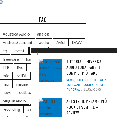
TAG
Acustica Audio
analog
Andrea Scansani
audio
Avid
DAW
eq
eventi
Exhibo
free
freeware
hardware
Ik Multimedia
TUTORIAL UNIVERSAL
AUDIO LUNA: FARE IL
ITB
live
Luca Pilla
mastering
COMP DI PIÙ TAKE
mic
MIDI
Midi Music
Midiware
NEWS
,
PRO AUDIO
,
SOFTWARE
,
mix
mixing
monitor
music
SOFTWARE
,
SOUND ENGINE
,
TUTORIAL
2 LUGLIO 2020
news
outboard
plug-in
plug-in audio
pro
producer
rec
API 312, IL PREAMP PIÙ
ROCK DI SEMPRE –
recording
sale
sample library
REVIEW