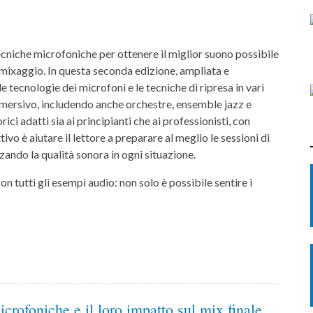
ecniche microfoniche per ottenere il miglior suono possibile
al mixaggio. In questa seconda edizione, ampliata e
le tecnologie dei microfoni e le tecniche di ripresa in vari
 immersivo, includendo anche orchestre, ensemble jazz e
orici adatti sia ai principianti che ai professionisti, con
ivo è aiutare il lettore a preparare al meglio le sessioni di
ando la qualità sonora in ogni situazione.
on tutti gli esempi audio: non solo è possibile sentire i
!
crofoniche e il loro impatto sul mix finale