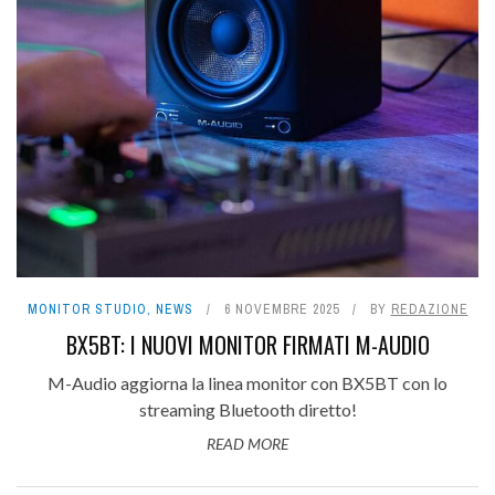
MONITOR STUDIO
,
NEWS
6 NOVEMBRE 2025
BY
REDAZIONE
BX5BT: I NUOVI MONITOR FIRMATI M-AUDIO
M-Audio aggiorna la linea monitor con BX5BT con lo
streaming Bluetooth diretto!
READ MORE