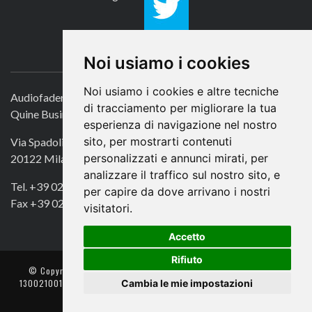
CONTATTACI
Noi usiamo i cookies
Noi usiamo i cookies e altre tecniche
Audiofader.com
di tracciamento per migliorare la tua
Quine Business Publisher
esperienza di navigazione nel nostro
sito, per mostrarti contenuti
Via Spadolini 7
personalizzati e annunci mirati, per
20122 Milano
analizzare il traffico sul nostro sito, e
Tel. +39 02 49756990
per capire da dove arrivano i nostri
Fax +39 02 72016740
visitatori.
Accetto
Rifiuto
© Copyright 2018. All Rights Reserved -
- Quine srl – C.F./P IVA
Cambia le mie impostazioni
13002100157 – Responsabile della Protezione dei Dati: Avv. Monica
Gobbato – Contatto: dpo @ lswr.it