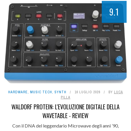
9.1
HARDWARE
,
MUSIC TECH
,
SYNTH
16 LUGLIO 2026
BY
LUCA
PILLA
WALDORF PROTEIN: L'EVOLUZIONE DIGITALE DELLA
WAVETABLE - REVIEW
Con il DNA del leggendario Microwave degli anni ’90,