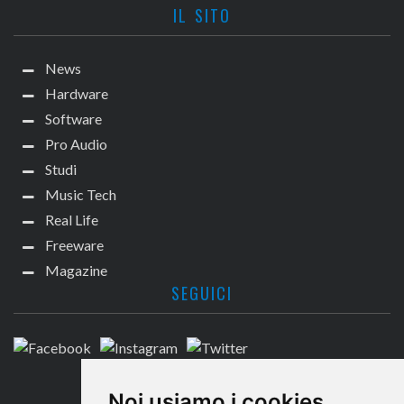
IL SITO
News
Hardware
Software
Pro Audio
Studi
Music Tech
Real Life
Freeware
Magazine
SEGUICI
CONTATTACI
Noi usiamo i cookies