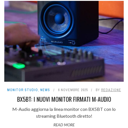
MONITOR STUDIO
,
NEWS
6 NOVEMBRE 2025
BY
REDAZIONE
BX5BT: I NUOVI MONITOR FIRMATI M-AUDIO
M-Audio aggiorna la linea monitor con BX5BT con lo
streaming Bluetooth diretto!
READ MORE