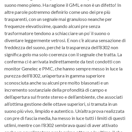
suono meno pieno. Ha ragione il GML e non è un difetto! In
altre parole potremmo definirlo come uno dei pre più
trasparenti, con un segnale mai granuloso neanche per
frequenze elevatissime, quando alcuni pre senza
trasformatore tendono a schiacciare un po’ il suono o
diventare leggermente vetrosi. E non c’è alcuna sensazione di
freddezza del suono, perché la trasparenza dell’8302 non
significa gelo ma solo coerenza con il segnale che tratta. La
conferma ci è arrivata indirettamente da test condotti con
monitor Genelec e PMC, che hanno sempre messo in luce la
purezza dell’8302, un’apertura in gamma superiore
sconosciuta anche su alcuni pre molto blasonati e un
incremento sostanziale della profondità di campo e
dell’apertura sul fronte stereo e dell’ambiente, che associati
all’ottima gestione delle ottave superiori, si tramuta in un
suono più vivo, limpido e autentico. Un’altra prova realizzata
con pre di fascia media, ha messo in luce tutti i limiti di questi
utlimi, mentre con l’8302 sembrava quasi di aver attivato