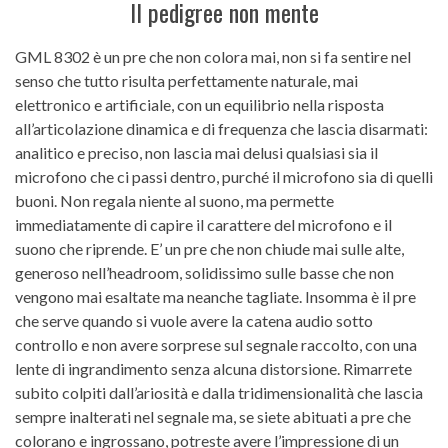
Il pedigree non mente
GML 8302 è un pre che non colora mai, non si fa sentire nel
senso che tutto risulta perfettamente naturale, mai
elettronico e artificiale, con un equilibrio nella risposta
all’articolazione dinamica e di frequenza che lascia disarmati:
analitico e preciso, non lascia mai delusi qualsiasi sia il
microfono che ci passi dentro, purché il microfono sia di quelli
buoni. Non regala niente al suono, ma permette
immediatamente di capire il carattere del microfono e il
suono che riprende. E’ un pre che non chiude mai sulle alte,
generoso nell’headroom, solidissimo sulle basse che non
vengono mai esaltate ma neanche tagliate. Insomma è il pre
che serve quando si vuole avere la catena audio sotto
controllo e non avere sorprese sul segnale raccolto, con una
lente di ingrandimento senza alcuna distorsione. Rimarrete
subito colpiti dall’ariosità e dalla tridimensionalità che lascia
sempre inalterati nel segnale ma, se siete abituati a pre che
colorano e ingrossano, potreste avere l’impressione di un