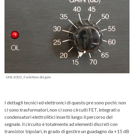
GML 8302, il selettore del gain
I dettagli tecnici ed elettronici di questo pre sono pochi: non
ci sono trasformatori, non ci sono circuiti FET, integrati o
condensatori elettrolitici inseriti lungo il percorso del
segnale. Il circuito è totalmente ad elementi discreti con
transistor bipolari, in grado di gestire un guadagno da +15 dB