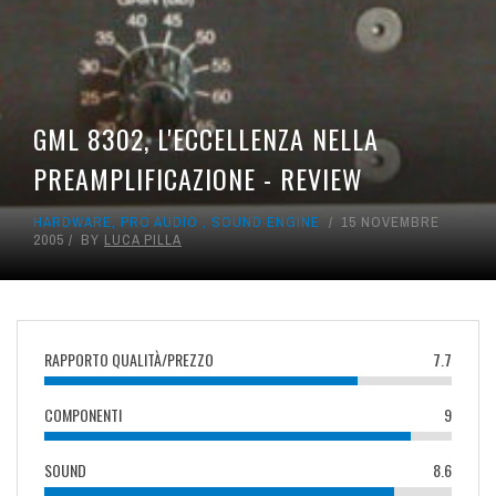
GML 8302, L'ECCELLENZA NELLA
PREAMPLIFICAZIONE - REVIEW
HARDWARE
,
PRO AUDIO
,
SOUND ENGINE
15 NOVEMBRE
2005
BY
LUCA PILLA
RAPPORTO QUALITÀ/PREZZO
7.7
COMPONENTI
9
SOUND
8.6