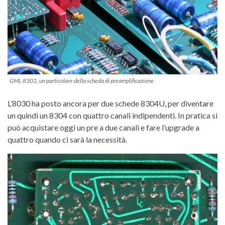
GML 8302, un particolare della scheda di preamplificazione
L’8030 ha posto ancora per due schede 8304U, per diventare
un quindi un 8304 con quattro canali indipendenti. In pratica si
può acquistare oggi un pre a due canali e fare l’upgrade a
quattro quando ci sarà la necessità.