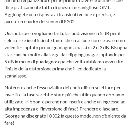
anche un equalizzatore per le prime ottave e le ultime, il che
dice praticamente tutto di questo meraviglioso GML.
Aggiungete una risposta ai transienti veloce e precisa, e
avrete un quadro del suono di 8302.
Una nota però vogliamo farla: la suddivisione in 5 dB per il
selettore è insufficiente tanto che in alcune riprese avremmo
volentieri optato per un guadagno a passi di 2 o 3 dB. Bisogna
stare anche molto alla larga dal clipping, magari optando per
5 dB in meno di guadagno: qualche volta abbiamo avvertito
l’inizio della distorsione prima che il led dedicato la
segnalasse.
Noterete anche l’essenzialità dei controlli: un selettore per
invertire la fase sarebbe stato più che utile quando abbiamo
utilizzato i ribbon, e perchè non inserire anche un ingresso ad
alta impedenza o l'inversione di fase? Prendere o lasciare,
George ha disegnato l’8302 in questo modo, non c’è niente da
fare!