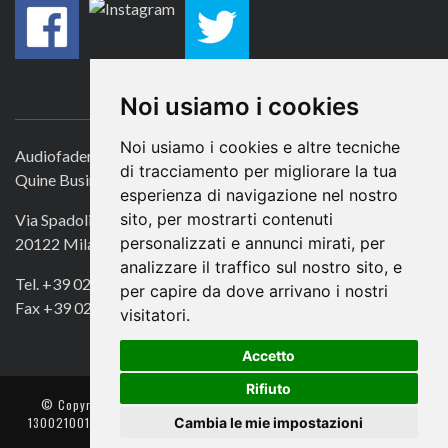
CONTATTACI
Noi usiamo i cookies
Noi usiamo i cookies e altre tecniche
Audiofader.com
di tracciamento per migliorare la tua
Quine Business Publisher
esperienza di navigazione nel nostro
sito, per mostrarti contenuti
Via Spadolini 7
personalizzati e annunci mirati, per
20122 Milano
analizzare il traffico sul nostro sito, e
Tel. +39 02 49756990
per capire da dove arrivano i nostri
Fax +39 02 72016740
visitatori.
Accetto
Rifiuto
© Copyright 2018. All Rights Reserved -
- Quine srl – C.F./P IVA
Cambia le mie impostazioni
13002100157 – Responsabile della Protezione dei Dati: Avv. Monica
Gobbato – Contatto: dpo @ lswr.it