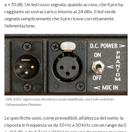
a +70 dB. Un led rosso segnala, quando acceso, che il pre ha
raggiunto un sovraccarico intorno ai 24 dBv. Il led verde
segnala semplicemente che il pre riceve correttamente
l’alimentazione.
GML 8302, ingresso per microfono e uscita amplificata, con il solo switch per
l'alimentazione Phantom
Le specifiche sono, come prevedibili, all’altezza del nome: la
risposta in frequenza va da 10 Hz a 50 kHz con un range da 0
a –0.2 dB, e da 1.7 Hz a 260 kHz con una deviazione massima