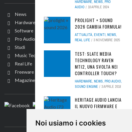
HARDWARE
,
NEWS
,
PRO
AUDIO
10 APRILE 2024
News
PROLIGHT + SOUND
Hardware
2026 CAMBIA FORMULA!
Software
ATTUALITÀ
,
EVENTI
,
NEWS
,
Pro Audio
REAL LIFE
3 NOVEMBRE 2025
Studi
TEST: SLATE MEDIA
Music Tech
TECHNOLOGY RAVEN
Real Life
MTI2, UNA SVOLTA NEI
Freeware
CONTROLLER TOUCH?
Magazine
HARDWARE
,
NEWS
,
PRO AUDIO
,
SEGUICI
SOUND ENGINE
3 APRILE 2018
HERITAGE AUDIO LANCIA
IL NUOVO FIRMWARE E
MIXER I73 PER LA LINEA
I73® PRO
CONTATTACI
Noi usiamo i cookies
HARDWARE
,
NEWS
,
PRO AUDIO
,