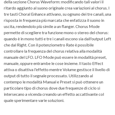
della sezione Chorus Waveform: modificando tali valori il
ritardo aggiunto al suono originale crea variazioni al chorus. I
tre tasti Choral Enhance attivano, su ognuno dei tre canali, una
risposta in frequenza più marcata che enfatizza il suono in
uscita, rendendolo più simile a un flanger. Chorus Mode
permette di scegliere tra funzione mono o stereo del chorus:
quando è in mono tutti e tre i canali escono sia dall'output Left
che dal Right. Con il potenziometro Rate è possibile
controllare la frequenza del chorus relativa alla modalità
manuale del LFO. LFO Mode può essere in modalità preset,
manuale, oppure entrambe le cose insieme. Il tasto Effect
attiva o disattiva l'effetto mentre Volume gestisce il livello di
output di tutto il segnale processato. Utilizzando al
contempo le modalità Manual e Preset si può ottenere un
particolare tipo di chorus dove due frequenze di ciclo si
intersecano a vicenda creando un effetto accattivante col
quale sperimentare varie soluzioni.