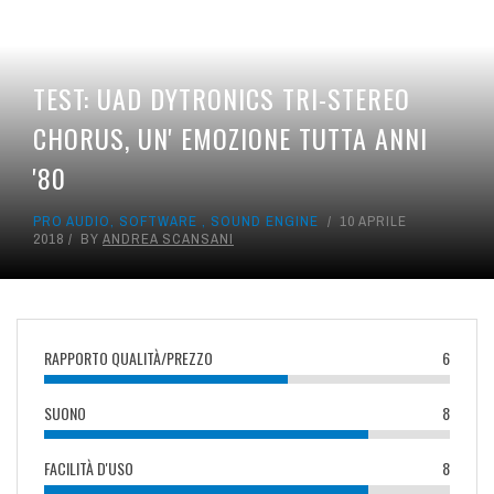
TEST: UAD DYTRONICS TRI-STEREO
CHORUS, UN' EMOZIONE TUTTA ANNI
'80
PRO AUDIO
,
SOFTWARE
,
SOUND ENGINE
10 APRILE
2018
BY
ANDREA SCANSANI
RAPPORTO QUALITÀ/PREZZO
6
SUONO
8
FACILITÀ D'USO
8