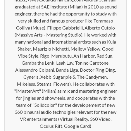
graduated at SAE Institute (Milan) in 2010 as sound
engineer, there he had the opportunity to study with
very skilled and famous producer like Tommaso
Colliva (Muse), FIlippo Gabbrielli, Alberto Cutolo
(Massive Arts - Mastering Studio). He worked with
many national and international artists such as Kula
Shaker, Maurizio Nichetti, Mellow Yellow, Good
Vibe Style, Rigo, Murubutu, An Harbor, Red Sun,
Gamba the Lenk, Leah Luv, Tonino Carotone,
Alessandro Colpani, Banda Liga, Doctor Ring Ding,
Cyneris, Xebb, Sugar pie & The Candymen,
Mikeless, Steams, Flowers). He collaborates with
"iMasterArt" (Milan) as mix and mastering engineer
for jingles and showreels, and cooperates with the
team of "Solidcolor" for the developement of new
360 binaural audio technolgies relevant for the new
VR entertainments (Virtual Reality, 360 Video,
Oculus Rift, Google Card)