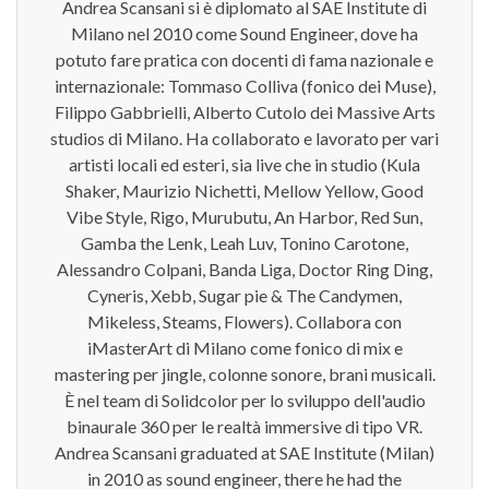
Andrea Scansani si è diplomato al SAE Institute di
Milano nel 2010 come Sound Engineer, dove ha
potuto fare pratica con docenti di fama nazionale e
internazionale: Tommaso Colliva (fonico dei Muse),
Filippo Gabbrielli, Alberto Cutolo dei Massive Arts
studios di Milano. Ha collaborato e lavorato per vari
artisti locali ed esteri, sia live che in studio (Kula
Shaker, Maurizio Nichetti, Mellow Yellow, Good
Vibe Style, Rigo, Murubutu, An Harbor, Red Sun,
Gamba the Lenk, Leah Luv, Tonino Carotone,
Alessandro Colpani, Banda Liga, Doctor Ring Ding,
Cyneris, Xebb, Sugar pie & The Candymen,
Mikeless, Steams, Flowers). Collabora con
iMasterArt di Milano come fonico di mix e
mastering per jingle, colonne sonore, brani musicali.
È nel team di Solidcolor per lo sviluppo dell'audio
binaurale 360 per le realtà immersive di tipo VR.
Andrea Scansani graduated at SAE Institute (Milan)
in 2010 as sound engineer, there he had the