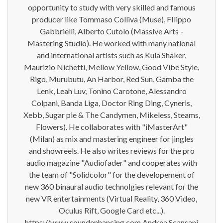
opportunity to study with very skilled and famous
producer like Tommaso Colliva (Muse), FIlippo
Gabbrielli, Alberto Cutolo (Massive Arts -
Mastering Studio). He worked with many national
and international artists such as Kula Shaker,
Maurizio Nichetti, Mellow Yellow, Good Vibe Style,
Rigo, Murubutu, An Harbor, Red Sun, Gamba the
Lenk, Leah Luv, Tonino Carotone, Alessandro
Colpani, Banda Liga, Doctor Ring Ding, Cyneris,
Xebb, Sugar pie & The Candymen, Mikeless, Steams,
Flowers). He collaborates with "iMasterArt"
(Milan) as mix and mastering engineer for jingles
and showreels. He also writes reviews for the pro
audio magazine "Audiofader" and cooperates with
the team of "Solidcolor" for the developement of
new 360 binaural audio technolgies relevant for the
new VR entertainments (Virtual Reality, 360 Video,
Oculus Rift, Google Card etc...).
https://www.soundenhancing.com Andrea Scansani