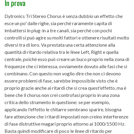
In prova
Dytronics Tri Stereo Chorus è senza dubbio un effetto che
esce un po' dalle righe, sia perché raramente capita di
imbattersi in plug-in a tre canali, sia perché con pochi
controlli si può agire su molti fattori e ottenere risultati molto
diversi tra di loro. Va prestata una certa attenzione alla
quantità di ritardo relativa tra le linee Left, Right e quella
centrale, poiché esso può creare un buco proprio nella zona di
frequenze che ci interessa, ovviamente dovuto alle fasi che si
combinano. Con questo non voglio dire che non ci devono
essere problemi di fase, sarebbe impossibile visto che è
proprio grazie anche ai ritardi che si crea quest'effetto, ma è
bene che il chorus non crei controfasi proprio in una zona
critica dello strumento in questione: se per esempio,
applicando l'effetto le chitarre sembrano sparire, bisogna
fare attenzione che i ritardi impostati non creino interferenze
di fase distruttive magari proprio attorno ai 1000/1500 Hz.
Basta quindi modificare di poco le linee di ritardo per