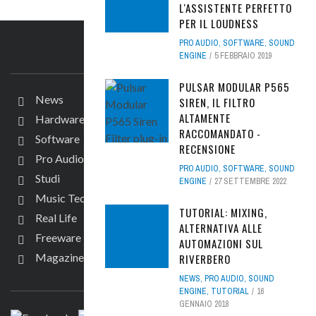
L'ASSISTENTE PERFETTO
PER IL LOUDNESS
PRO AUDIO
,
SOFTWARE
,
SOUND
IL SITO
ENGINE
5 FEBBRAIO 2019
PULSAR MODULAR P565
News
SIREN, IL FILTRO
ALTAMENTE
Hardware
RACCOMANDATO -
Software
RECENSIONE
Pro Audio
PRO AUDIO
,
SOFTWARE
,
SOUND
Studi
ENGINE
27 SETTEMBRE 2022
Music Tech
TUTORIAL: MIXING,
Real Life
ALTERNATIVA ALLE
Freeware
AUTOMAZIONI SUL
Magazine
RIVERBERO
SEGUICI
NEWS
,
PRO AUDIO
,
SOUND
ENGINE
,
TUTORIAL
16
GENNAIO 2018