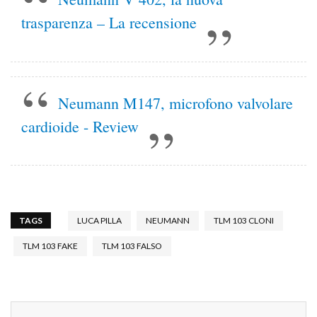
trasparenza – La recensione
Neumann M147, microfono valvolare
cardioide - Review
TAGS
LUCA PILLA
NEUMANN
TLM 103 CLONI
TLM 103 FAKE
TLM 103 FALSO