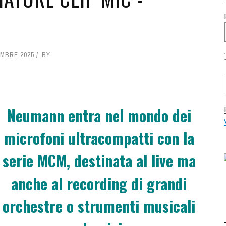
STUDIO RECORDING: L'EMOZIO
21 LUGLIO 2026
0
PRIMA DELLA TECNOLOGIA -
ULARE '26: ANNUNCIATO IL
INTERVISTA
A LIVE E RAGGIUNTI I 50
MBRE 2025
BY
ACUSTICA AUDIO SALT 2: GLI
6 LUGLIO 2026
0
ESPOSITORI!
EQUALIZZATORI CON LA TECNOLO
6 AGOSTO 2026
0
NOVA - REVIEW
Neumann entra nel mondo dei
24 LUGLIO 2026
0
microfoni ultracompatti con la
serie MCM, destinata al live ma
anche al recording di grandi
orchestre o strumenti musicali