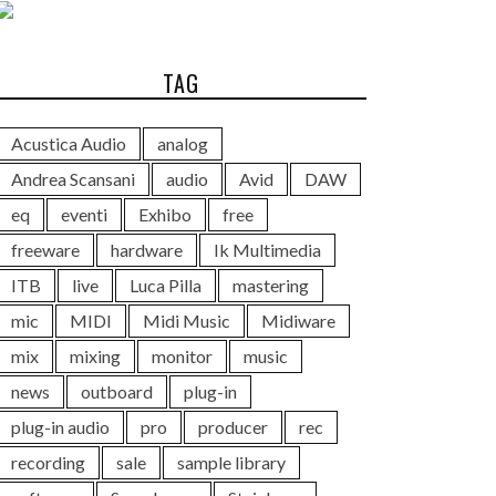
TAG
Acustica Audio
analog
Andrea Scansani
audio
Avid
DAW
eq
eventi
Exhibo
free
freeware
hardware
Ik Multimedia
ITB
live
Luca Pilla
mastering
mic
MIDI
Midi Music
Midiware
mix
mixing
monitor
music
news
outboard
plug-in
plug-in audio
pro
producer
rec
recording
sale
sample library