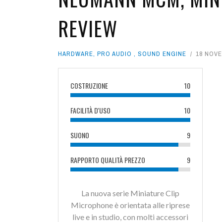
REVIEW
EVENTI
SOUND DESIGNE
WEBINAR
APP
ROMA MOD
LIBRI
GALLERIES
PROGRAMM
HARDWARE
,
PRO AUDIO
,
SOUND ENGINE
18 NOVE
OFFICINA DEL SUONO
COSTRUZIONE
10
FACILITÀ D'USO
10
SUONO
9
RAPPORTO QUALITÀ PREZZO
9
La nuova serie Miniature Clip
Microphone è orientata alle riprese
live e in studio, con molti accessori