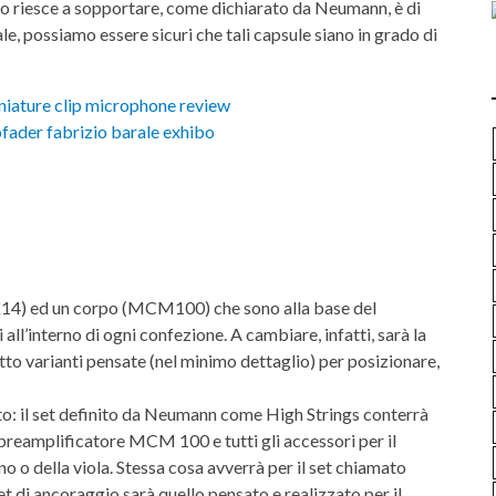
ono riesce a sopportare, come dichiarato da Neumann, è di
le, possiamo essere sicuri che tali capsule siano in grado di
14) ed un corpo (MCM100) che sono alla base del
l’interno di ogni confezione. A cambiare, infatti, sarà la
tto varianti pensate (nel minimo dettaglio) per posizionare,
to: il set definito da Neumann come High Strings conterrà
preamplificatore MCM 100 e tutti gli accessori per il
no o della viola. Stessa cosa avverrà per il set chiamato
 set di ancoraggio sarà quello pensato e realizzato per il