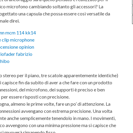
ico microfono cambiando soltanto gli accessori? La
gettato una capsula che possa essere così versatile da
male direi.
o stereo per il piano, tre scatole apparentemente identiche)
i capisce fin da subito di aver a che fare con un prodotto
onnessioni, del microfono, dei supporti è preciso e ben
o per essere risposti con precisione.
gna, almeno le prime volte, fare un po’ di attenzione. La
 le connessioni avvengano con estrema precisione. Una volta
dente anche semplicemente tenendolo in mano. I movimenti,
opico avvengono con una minima pressione ma si capisce che
n si muoverà rimanendo fisso.