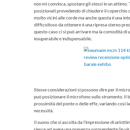
non mi convinca, spostare gli stessi in un attimo.
posizionati prevedendo di chiudere il coperchio d
molto vicini alle corde ma anche questa è una inte
difficoltoso da ottenere è una ripresa stereo pre
questo caso ci si può arrivare ma la comodità di 
insuperabile e indispensabile.
Stesse considerazioni si possono dire per il micr
può posizionare il microfono sullo strumento. Il b
prossimità del ponte o delle effe, variando così la
necessità.
Il suono che si ascolta da l’impressione di un’ottim
riesce ad avere una presenza sorprendente (in virt