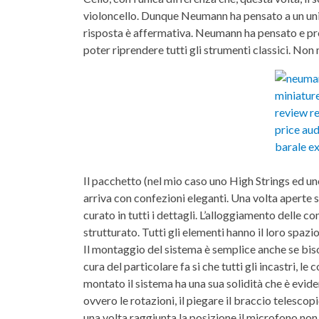
violoncello. Dunque Neumann ha pensato a un un
risposta è affermativa. Neumann ha pensato e pro
poter riprendere tutti gli strumenti classici. Non 
Il pacchetto (nel mio caso uno High Strings ed un
arriva con confezioni eleganti. Una volta aperte s
curato in tutti i dettagli. L’alloggiamento delle c
strutturato. Tutti gli elementi hanno il loro spazi
Il montaggio del sistema è semplice anche se biso
cura del particolare fa si che tutti gli incastri,
montato il sistema ha una sua solidità che è evi
ovvero le rotazioni, il piegare il braccio telesc
una volta raggiunta la posizione il microfono no