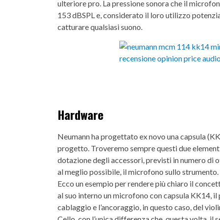
ulteriore pro. La pressione sonora che il microf
153 dBSPL e, considerato il loro utilizzo potenzia
catturare qualsiasi suono.
Hardware
Neumann ha progettato ex novo una capsula (KK
progetto. Troveremo sempre questi due elementi al
dotazione degli accessori, previsti in numero di o
al meglio possibile, il microfono sullo strumento.
Ecco un esempio per rendere più chiaro il concet
al suo interno un microfono con capsula KK14, il 
cablaggio e l’ancoraggio, in questo caso, del violi
Cello, con l’unica differenza che, questa volta, il