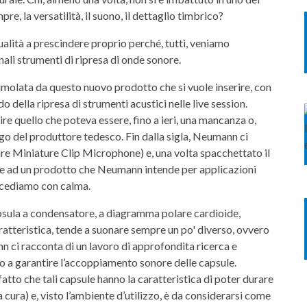
, la versatilità, il suono, il dettaglio timbrico?
alità a prescindere proprio perché, tutti, veniamo
nali strumenti di ripresa di onde sonore.
imolata da questo nuovo prodotto che si vuole inserire, con
 della ripresa di strumenti acustici nelle live session.
re quello che poteva essere, fino a ieri, una mancanza o,
go del produttore tedesco. Fin dalla sigla, Neumann ci
are Miniature Clip Microphone) e, una volta spacchettato il
ronte ad un prodotto che Neumann intende per applicazioni
ocediamo con calma.
sula a condensatore, a diagramma polare cardioide,
aratteristica, tende a suonare sempre un po' diverso, ovvero
nn ci racconta di un lavoro di approfondita ricerca e
rio a garantire l’accoppiamento sonore delle capsule.
atto che tali capsule hanno la caratteristica di poter durare
cura) e, visto l’ambiente d’utilizzo, è da considerarsi come