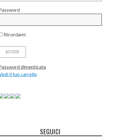
NE
9 MAR
Password
15 LUGLIO 2026
0
Ricordami
GIA
Password dimenticata
Vedi il tuo carrello
SEGUICI