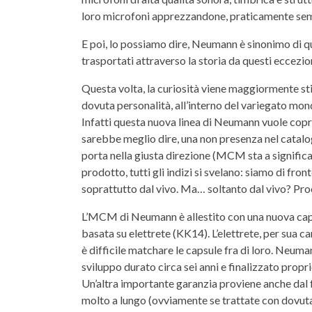
loro microfoni apprezzandone, praticamente sempre
E poi, lo possiamo dire, Neumann è sinonimo di qu
trasportati attraverso la storia da questi eccezio
Questa volta, la curiosità viene maggiormente st
dovuta personalità, all’interno del variegato mondo
Infatti questa nuova linea di Neumann vuole copri
sarebbe meglio dire, una non presenza nel catalo
porta nella giusta direzione (MCM sta a signific
prodotto, tutti gli indizi si svelano: siamo di f
soprattutto dal vivo. Ma… soltanto dal vivo? Pr
L’MCM di Neumann è allestito con una nuova cap
basata su elettrete (KK14). L’elettrete, per sua c
è difficile matchare le capsule fra di loro. Neuma
sviluppo durato circa sei anni e finalizzato prop
Un’altra importante garanzia proviene anche dal f
molto a lungo (ovviamente se trattate con dovuta 