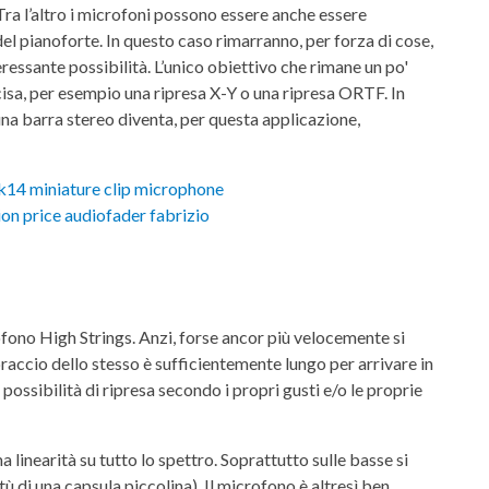
 Tra l’altro i microfoni possono essere anche essere
el pianoforte. In questo caso rimarranno, per forza di cose,
ressante possibilità. L’unico obiettivo che rimane un po'
cisa, per esempio una ripresa X-Y o una ripresa ORTF. In
una barra stereo diventa, per questa applicazione,
ofono High Strings. Anzi, forse ancor più velocemente si
raccio dello stesso è sufficientemente lungo per arrivare in
 possibilità di ripresa secondo i propri gusti e/o le proprie
a linearità su tutto lo spettro. Soprattutto sulle basse si
ù di una capsula piccolina). Il microfono è altresì ben