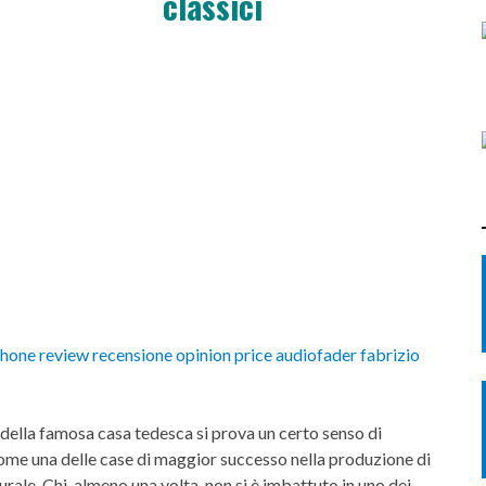
classici
 della famosa casa tedesca si prova un certo senso di
 come una delle case di maggior successo nella produzione di
urale. Chi, almeno una volta, non si è imbattuto in uno dei