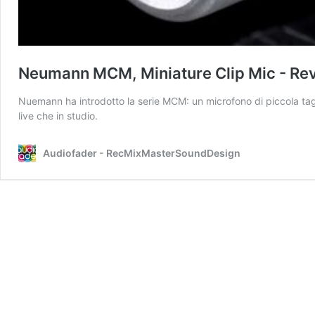
Neumann MCM, Miniature Clip Mic - Re
Nuemann ha introdotto la serie MCM: un microfono di piccola taglia
live che in studio.
Audiofader - RecMixMasterSoundDesign