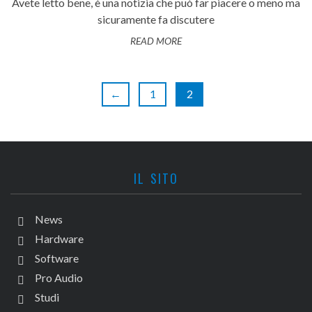
Avete letto bene, è una notizia che può far piacere o meno ma
sicuramente fa discutere
READ MORE
←
1
2
IL SITO
News
Hardware
Software
Pro Audio
Studi