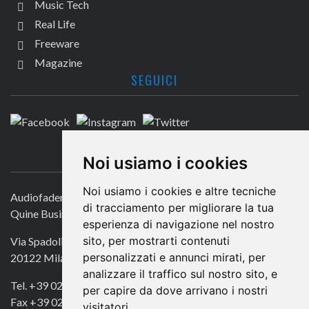
Music Tech
Real Life
Freeware
Magazine
SEGUICI
CONTATTACI
Noi usiamo i cookies
Noi usiamo i cookies e altre tecniche
Audiofader.com
di tracciamento per migliorare la tua
Quine Business Publisher
esperienza di navigazione nel nostro
sito, per mostrarti contenuti
Via Spadolini 7
personalizzati e annunci mirati, per
20122 Milano
analizzare il traffico sul nostro sito, e
Tel. +39 02 49756990
per capire da dove arrivano i nostri
Fax +39 02 72016740
visitatori.