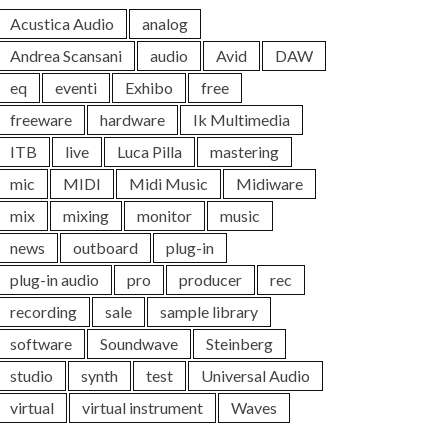
Acustica Audio
analog
Andrea Scansani
audio
Avid
DAW
eq
eventi
Exhibo
free
freeware
hardware
Ik Multimedia
ITB
live
Luca Pilla
mastering
mic
MIDI
Midi Music
Midiware
mix
mixing
monitor
music
news
outboard
plug-in
plug-in audio
pro
producer
rec
recording
sale
sample library
software
Soundwave
Steinberg
studio
synth
test
Universal Audio
virtual
virtual instrument
Waves