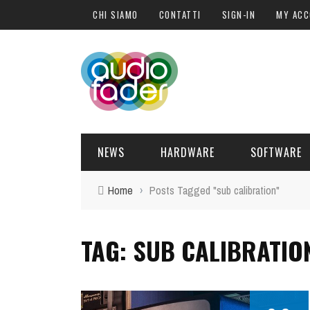
CHI SIAMO
CONTATTI
SIGN-IN
MY AC
NEWS
HARDWARE
SOFTWARE
Home
›
Posts Tagged "sub calibration"
SOFTWARE
SOUND ENGINE
SYNTH
BLOGGER
PLUG-IN
URANUS
TAG: SUB CALIBRATIO
DELL
HARDWARE
POST PRO
DJ PRODUCER
INTERVISTE
SYNTH
I
ATTUALITÀ
LIBRI
CONTROLLER
EVENTI
SAMPLE
OFFERTE
FORMAZIONE
DRUM PERC
TAVOLE ROTONDE
GUITAR