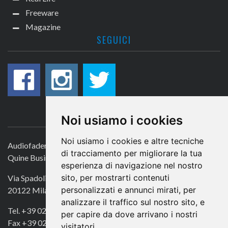
Freeware
Magazine
SEGUICI
CONTATTACI
Noi usiamo i cookies
Noi usiamo i cookies e altre tecniche
Audiofader.com
di tracciamento per migliorare la tua
Quine Business Publisher
esperienza di navigazione nel nostro
sito, per mostrarti contenuti
Via Spadolini 7
personalizzati e annunci mirati, per
20122 Milano
analizzare il traffico sul nostro sito, e
Tel. +39 02 49756990
per capire da dove arrivano i nostri
Fax +39 02 72016740
visitatori.