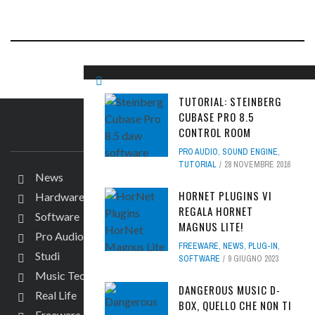
TUTORIAL: STEINBERG
CUBASE PRO 8.5
CONTROL ROOM
IL SITO
PRO AUDIO
,
SOUND ENGINE
,
TUTORIAL
28 NOVEMBRE 2016
News
HORNET PLUGINS VI
Hardware
REGALA HORNET
Software
MAGNUS LITE!
Pro Audio
FREEWARE
,
NEWS
,
PLUG-IN
,
Studi
SOFTWARE
9 GIUGNO 2023
Music Tech
DANGEROUS MUSIC D-
Real Life
BOX, QUELLO CHE NON TI
Freeware