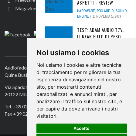
ASPETTI - REVIEW
Magazine
HARDWARE
,
PRO AUDIO
,
SOUND
SEGUICI
ENGINE
13 NOVEMBRE 2009
TEST: ADAM AUDIO T7V,
IL NEAR FIELD DI PESO
HARDWARE
,
PRO AUDIO
,
SOUND
CONTATTACI
ENGINE
21 SETTEMBRE 2020
Noi usiamo i cookies
UAD EXPLORER FREE
Noi usiamo i cookies e altre tecniche
Audiofader.com
BUNDLE GRATUITO,
di tracciamento per migliorare la tua
Quine Business Publisher
INCLUSO IL
esperienza di navigazione nel nostro
LEGGENDARIO 1176
sito, per mostrarti contenuti
Via Spadolini 7
FREEWARE
,
PLUG-IN
21
personalizzati e annunci mirati, per
20122 Milano
MAGGIO 2026
analizzare il traffico sul nostro sito, e
Tel. +39 02 49756990
per capire da dove arrivano i nostri
TEST: GENELEC 8341, UN
Fax +39 02 72016740
visitatori.
NUOVO CONCETTO DI
MONITOR COASSIALE A
Accetto
TRE VIE