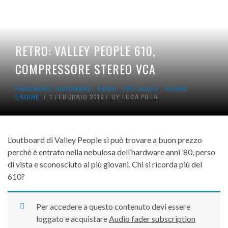
RETRO: VALLEY PEOPLE 610,
COMPRESSORE STEREO VCA
HARDWARE
,
HARDWARE
,
NEWS
,
PRO AUDIO
,
SOUND
ENGINE
1 FEBBRAIO 2019
BY
LUCA PILLA
L’outboard di Valley People si può trovare a buon prezzo
perchè è entrato nella nebulosa dell’hardware anni ’80, perso
di vista e sconosciuto ai più giovani. Chi si ricorda più del
610?
Per accedere a questo contenuto devi essere
loggato e acquistare
Audio fader subscription