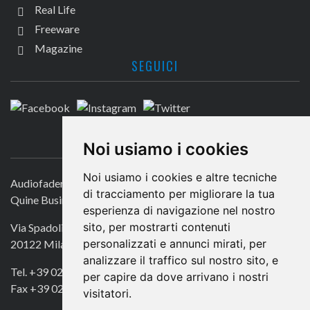
Real Life
Freeware
Magazine
SEGUICI
CONTATTACI
Noi usiamo i cookies
Noi usiamo i cookies e altre tecniche
Audiofader.com
di tracciamento per migliorare la tua
Quine Business Publisher
esperienza di navigazione nel nostro
sito, per mostrarti contenuti
Via Spadolini 7
personalizzati e annunci mirati, per
20122 Milano
analizzare il traffico sul nostro sito, e
Tel. +39 02 49756990
per capire da dove arrivano i nostri
Fax +39 02 72016740
visitatori.