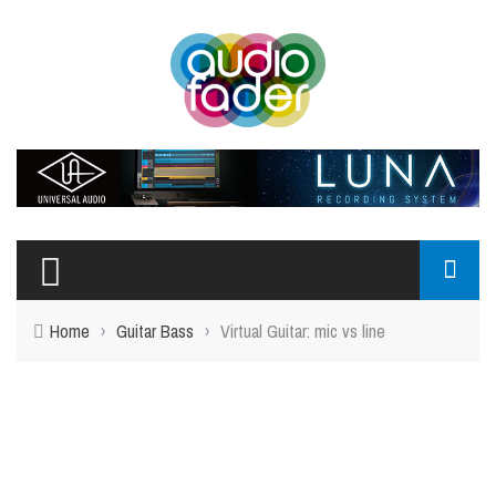
Home
›
Guitar Bass
›
Virtual Guitar: mic vs line