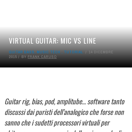
VIRTUAL GUITAR: MIC VS LINE
GUITAR BASS
,
MUSIC TECH
,
TUTORIAL
14 DICEMBRE
2015
BY
FRANK CARUSO
Guitar rig, bias, pod, amplitube… software tanto
discussi dai puristi dell’analogico che forse non
sanno che i sudetti processori virtuali per