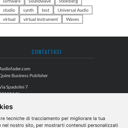
software
Soundwave
Steinberg
studio
synth
test
Universal Audio
virtual
virtual instrument
Waves
CONTATTACI
Audiofader.com
Quine Business Publisher
Via Spadolini 7
20122 Milano
Tel. +39 02 49756990
kies
Fax +39 02 72016740
tre tecniche di tracciamento per migliorare la tua
 nel nostro sito, per mostrarti contenuti personalizzati