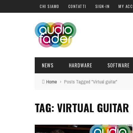
CHI SIAMO
CONTATTI
SIGN-IN
MY AC
NEWS
HARDWARE
SOFTWARE
Home
›
Posts Tagged "Virtual guitar"
SOFTWARE
SOUND ENGINE
SYNTH
BLOGGER
PLUG-IN
TAG: VIRTUAL GUITAR
HARDWARE
POST PRO
DJ PRODUCER
INTERVISTE
SYNTH
ATTUALITÀ
LIBRI
CONTROLLER
EVENTI
SAMPLE
OFFERTE
FORMAZIONE
DRUM PERC
TAVOLE ROTONDE
GUITAR