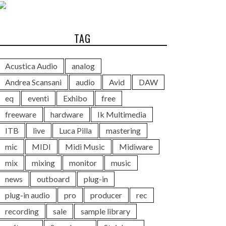
TAG
Acustica Audio
analog
Andrea Scansani
audio
Avid
DAW
eq
eventi
Exhibo
free
freeware
hardware
Ik Multimedia
ITB
live
Luca Pilla
mastering
mic
MIDI
Midi Music
Midiware
mix
mixing
monitor
music
news
outboard
plug-in
plug-in audio
pro
producer
rec
recording
sale
sample library