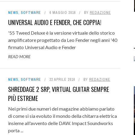
NEWS
,
SOFTWARE
6 MAGGIO 2016
BY
REDAZIONE
UNIVERSAL AUDIO E FENDER, CHE COPPIA!
'55 Tweed Deluxe è la versione virtuale dello storico
amplificatore progettato da Leo Fender negli anni '40
firmato Universal Audio e Fender
READ MORE
NEWS
,
SOFTWARE
22 APRILE 2016
BY
REDAZIONE
SHREDDAGE 2 SRP, VIRTUAL GUITAR SEMPRE
PIÙ ESTREME
Nei primi due numeri del magazine abbiamo parlato
di come si sia evoluto il mondo della chitarra elettrica
insieme all'avvento delle DAW. Impact Soundworks
porta ...