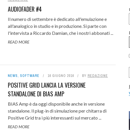
AUDIOFADER #4
’ASSISTENZA FUNZIONA: IL
ASO FOCUSRITE PRO
Il numero di settembre è dedicato all'emulazione e
all'analogico in studio e in produzione. Si parte con
12 LUGLIO 2026
0
l'intervista a Riccardo Damian, che i nostri abbonati ...
TATE LOGIC NOMINA ALGAM
 PROTEIN: L'EVOLUZIONE
OUS BAX500, IL MIGLIOR
 1, IL SYNTH, GRATUITO,
QFX COLOR: UN CLASSICO FILTRO
NEUMANN VIS: IL MIX IMMERSI
MUSIK HACK HYFI, C'È UN NUO
JEX SAGRISTANO E SOUNDINSI
ACUSTICA AUDIO SALT 2: GLI
READ MORE
 DELLA WAVETABLE - REVIEW
RIBUTORE ITALIANO PER LE
LL PER API 500? REVIEW
A LEGGENDA POLIFONICA
EQUALIZZATORI CON LA TECNOLO
SERVIZIO DI MASTERING ONLINE
STUDIO RECORDING: L'EMOZIO
VIRTUALIZZANDO L'ESPERIENZ
L'EDM - FREEWARE
TALIANA - FREEWARE
CONSOLE LIVE, ...
PRIMA DELLA TECNOLOGIA -
NOVA - REVIEW
CITTÀ...
31 LUGLIO 2026
16 LUGLIO 2026
0
0
12 GIUGNO 2026
14 LUGLIO 2026
0
0
INTERVISTA
21 LUGLIO 2026
3 LUGLIO 2026
0
0
15 LUGLIO 2026
24 LUGLIO 2026
0
0
NEWS
,
SOFTWARE
16 GIUGNO 2016
BY
REDAZIONE
6 LUGLIO 2026
0
POSITIVE GRID LANCIA LA VERSIONE
STANDALONE DI BIAS AMP
BIAS Amp è da oggi disponibile anche in versione
standalone. Il plug-in di simulazione per chitarra di
Positive Grid tra i più interessanti sul mercato ...
READ MORE