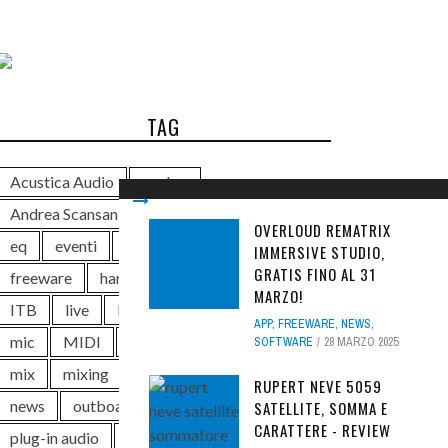
TAG
Acustica Audio
analog
Andrea Scansani
audio
Avid
DAW
OVERLOUD REMATRIX
eq
eventi
Exhibo
free
IMMERSIVE STUDIO,
GRATIS FINO AL 31
freeware
hardware
Ik Multimedia
MARZO!
ITB
live
Luca Pilla
mastering
APP
,
FREEWARE
,
NEWS
,
mic
MIDI
Midi Music
Midiware
SOFTWARE
28 MARZO 2025
mix
mixing
monitor
music
RUPERT NEVE 5059
news
outboard
plug-in
SATELLITE, SOMMA E
CARATTERE - REVIEW
plug-in audio
pro
producer
rec