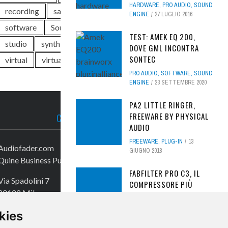
HARDWARE
,
PRO AUDIO
,
SOUND
recording
sale
sample library
ENGINE
27 LUGLIO 2016
software
Soundwave
Steinberg
TEST: AMEK EQ 200,
studio
synth
test
Universal Audio
DOVE GML INCONTRA
SONTEC
virtual
virtual instrument
Waves
PRO AUDIO
,
SOFTWARE
,
SOUND
ENGINE
23 SETTEMBRE 2020
PA2 LITTLE RINGER,
FREEWARE BY PHYSICAL
CONTATTACI
AUDIO
FREEWARE
,
PLUG-IN
13
Audiofader.com
GIUGNO 2018
Quine Business Publisher
FABFILTER PRO C3, IL
Via Spadolini 7
COMPRESSORE PIÙ
20122 Milano
INTELLIGENTE - REVIEW
PRO AUDIO
,
SOFTWARE
,
SOUND
Tel. +39 02 49756990
kies
ENGINE
30 MARZO 2026
Fax +39 02 72016740