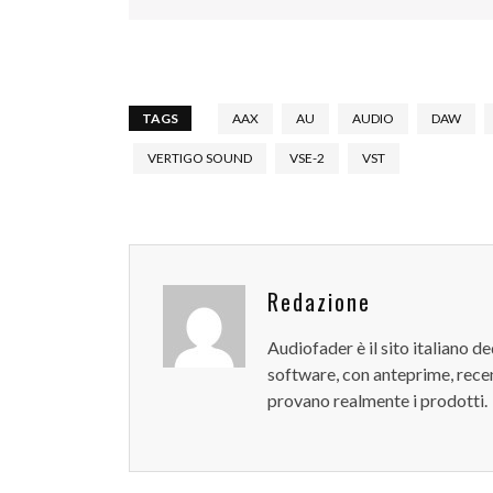
TAGS
AAX
AU
AUDIO
DAW
VERTIGO SOUND
VSE-2
VST
Redazione
Audiofader è il sito italiano 
software, con anteprime, recen
provano realmente i prodotti.