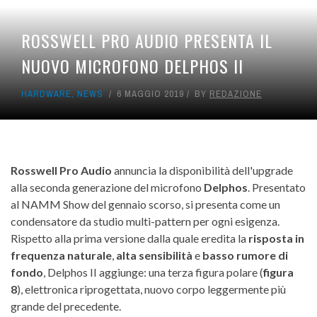
ROSSWELL PRO AUDIO PRESENTA IL
NUOVO MICROFONO DELPHOS II
HARDWARE
,
NEWS
6 MAGGIO 2019
BY
REDAZIONE
Rosswell Pro Audio
annuncia la disponibilità dell'upgrade
alla seconda generazione del microfono
Delphos
. Presentato
al NAMM Show del gennaio scorso, si presenta come un
condensatore da studio multi-pattern per ogni esigenza.
Rispetto alla prima versione dalla quale eredita la
risposta in
frequenza naturale
,
alta sensibilità
e
basso rumore di
fondo
, Delphos II aggiunge: una terza figura polare (
figura
8
), elettronica riprogettata, nuovo corpo leggermente più
grande del precedente.