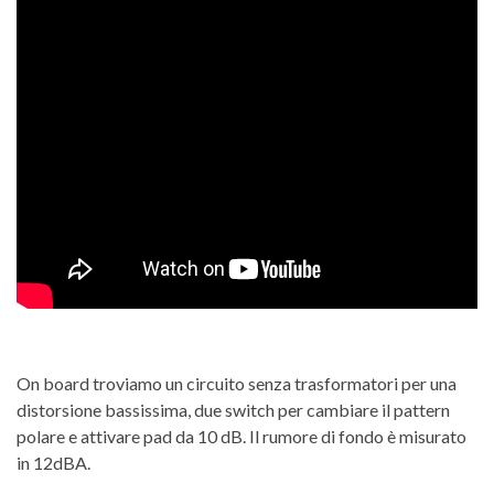
On board troviamo un circuito senza trasformatori per una
distorsione bassissima, due switch per cambiare il pattern
polare e attivare pad da 10 dB. Il rumore di fondo è misurato
in 12dBA.