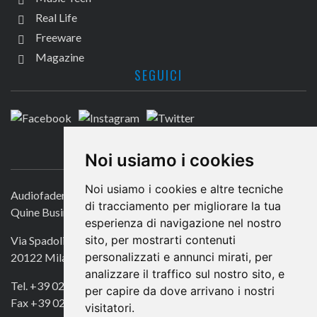
Real Life
Freeware
Magazine
SEGUICI
CONTATTACI
Noi usiamo i cookies
Noi usiamo i cookies e altre tecniche
Audiofader.com
di tracciamento per migliorare la tua
Quine Business Publisher
esperienza di navigazione nel nostro
sito, per mostrarti contenuti
Via Spadolini 7
personalizzati e annunci mirati, per
20122 Milano
analizzare il traffico sul nostro sito, e
Tel. +39 02 49756990
per capire da dove arrivano i nostri
Fax +39 02 72016740
visitatori.