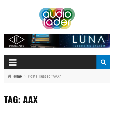
Home
›
Posts Tagged "AAX"
TAG: AAX