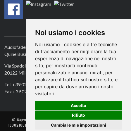
CONTATTACI
Noi usiamo i cookies
Noi usiamo i cookies e altre tecniche
Audiofader.com
di tracciamento per migliorare la tua
Quine Business Publisher
esperienza di navigazione nel nostro
sito, per mostrarti contenuti
Via Spadolini 7
personalizzati e annunci mirati, per
20122 Milano
analizzare il traffico sul nostro sito, e
Tel. +39 02 49756990
per capire da dove arrivano i nostri
Fax +39 02 72016740
visitatori.
Accetto
Rifiuto
© Copyright 2018. All Rights Reserved -
- Quine srl – C.F./P IVA
Cambia le mie impostazioni
13002100157 – Responsabile della Protezione dei Dati: Avv. Monica
Gobbato – Contatto: dpo @ lswr.it