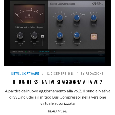
NEWS
,
SOFTWARE
31 DICEMBRE 2018
BY
REDAZIONE
IL BUNDLE SSL NATIVE SI AGGIORNA ALLA V6.2
A partire dal nuovo aggiornamento alla v6.2, il bundle Native
di SSL includerà il mitico Bus Compressor nella versione
virtuale autorizzata
READ MORE