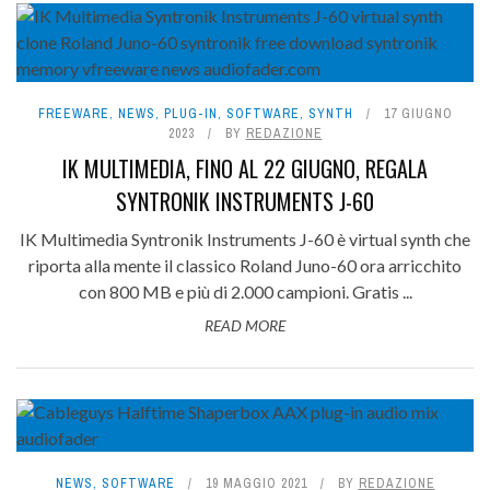
FREEWARE
,
NEWS
,
PLUG-IN
,
SOFTWARE
,
SYNTH
17 GIUGNO
2023
BY
REDAZIONE
IK MULTIMEDIA, FINO AL 22 GIUGNO, REGALA
SYNTRONIK INSTRUMENTS J-60
IK Multimedia Syntronik Instruments J-60 è virtual synth che
riporta alla mente il classico Roland Juno-60 ora arricchito
con 800 MB e più di 2.000 campioni. Gratis ...
READ MORE
NEWS
,
SOFTWARE
19 MAGGIO 2021
BY
REDAZIONE