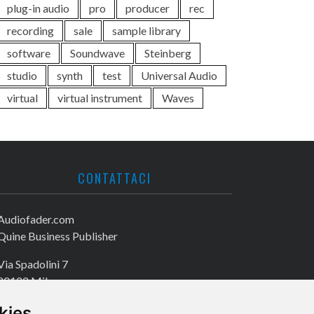
plug-in audio
pro
producer
rec
recording
sale
sample library
software
Soundwave
Steinberg
studio
synth
test
Universal Audio
virtual
virtual instrument
Waves
CONTATTACI
Audiofader.com
Quine Business Publisher
Via Spadolini 7
20122 Milano
Tel. +39 02 49756990
kies