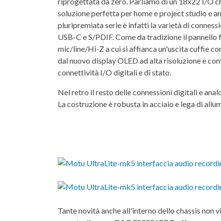
riprogettata da zero. Parliamo di un 18x22 I/O c
soluzione perfetta per home e project studio e anc
pluripremiata serie è infatti la varietà di connes
USB-C e S/PDIF. Come da tradizione il pannello 
mic/line/Hi-Z a cui si affianca un'uscita cuffie 
dal nuovo display OLED ad alta risoluzione e contr
connettività I/O digitali e di stato.
Nel retro il resto delle connessioni digitali e analo
La costruzione è robusta in acciaio e lega di allum
Tante novità anche all'interno dello chassis non 