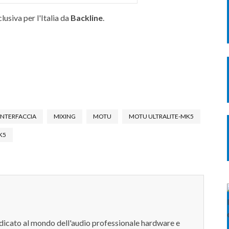
clusiva per l'Italia da
Backline
.
INTERFACCIA
MIXING
MOTU
MOTU ULTRALITE-MK5
K5
dedicato al mondo dell'audio professionale hardware e