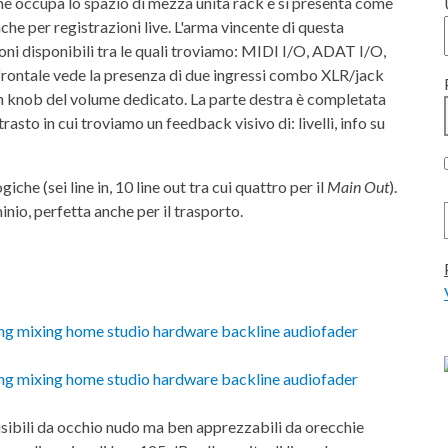
he occupa lo spazio di mezza unità rack e si presenta come
he per registrazioni live. L'arma vincente di questa
sioni disponibili tra le quali troviamo: MIDI I/O, ADAT I/O,
frontale vede la presenza di due ingressi combo XLR/jack
con knob del volume dedicato. La parte destra è completata
asto in cui troviamo un feedback visivo di: livelli, info su
giche (sei line in, 10 line out tra cui quattro per il
Main Out
).
inio, perfetta anche per il trasporto.
visibili da occhio nudo ma ben apprezzabili da orecchie