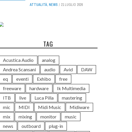
ATTUALITÀ
,
NEWS
21 LUGLIO 2026
TAG
Acustica Audio
analog
Andrea Scansani
audio
Avid
DAW
eq
eventi
Exhibo
free
freeware
hardware
Ik Multimedia
ITB
live
Luca Pilla
mastering
mic
MIDI
Midi Music
Midiware
mix
mixing
monitor
music
news
outboard
plug-in