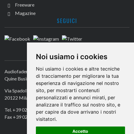
Freeware
Magazine
SEGUICI
CONTATTACI
Noi usiamo i cookies
Noi usiamo i cookies e altre tecniche
Audiofader.com
di tracciamento per migliorare la tua
Quine Business Publisher
esperienza di navigazione nel nostro
sito, per mostrarti contenuti
Via Spadolini 7
personalizzati e annunci mirati, per
20122 Milano
analizzare il traffico sul nostro sito, e
Tel. +39 02 49756990
per capire da dove arrivano i nostri
Fax +39 02 72016740
visitatori.
Accetto