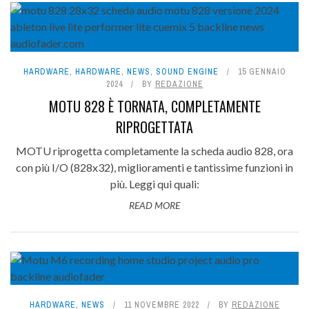
HARDWARE
,
HARDWARE
,
NEWS
,
SOUND ENGINE
15 GENNAIO
2024
BY
REDAZIONE
MOTU 828 È TORNATA, COMPLETAMENTE
RIPROGETTATA
MOTU riprogetta completamente la scheda audio 828, ora
con più I/O (828x32), miglioramenti e tantissime funzioni in
più. Leggi qui quali:
READ MORE
HARDWARE
,
NEWS
11 NOVEMBRE 2022
BY
REDAZIONE