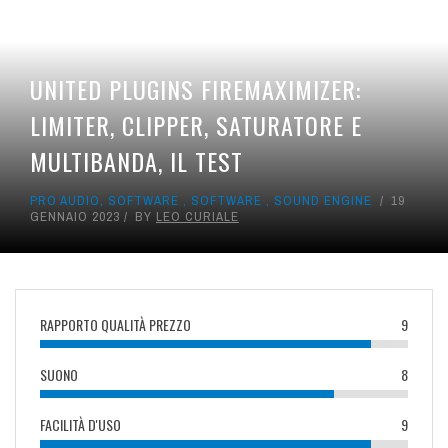
UNITED PLUGINS FIREMAXIMIZER:
LIMITER, CLIPPER, SATURATORE E
MULTIBANDA, IL TEST
PRO AUDIO
,
SOFTWARE
,
SOFTWARE
,
SOUND ENGINE
19
GENNAIO 2023
BY
LEO CURIALE
RAPPORTO QUALITÀ PREZZO
9
SUONO
8
FACILITÀ D'USO
9