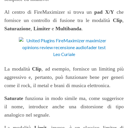
Al centro di FireMaximizer si trova un
pad
X/Y
che
fornisce un controllo di fusione tra le modalit
à
Clip
,
Saturazione
,
Limite
r
e
Multibanda
.
La modalità
Clip
,
ad esempio, fornisce un limiting
più
aggressivo e, pertanto,
pu
ò funzionare bene per generi
come il rock, il metal e brani di musica elettronica.
Saturate
funziona in modo simile ma, come suggerisce
il nome, introduce anche una distorsione di tipo
analogico nel segnale.
La modalit
à
Limit
, invece, è un classico limiter di