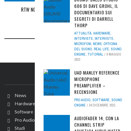
606 DI DAVE GROHL, IL
RTW NON MANCHERÀ A PROLIGHT + SOUND 2016
DOCUMENTARIO SUI
SEGRETI DI DARRELL
ATTUALITÀ
,
NEWS
4 APRILE 2016
THORP
ATTUALITÀ
,
HARDWARE
,
INTERVISTE
,
INTERVISTE
,
MICROFONI
,
NEWS
,
OFFICINA
DEL SUONO
,
REAL LIFE
,
SOUND
ENGINE
,
TUTORIAL
9 MAGGIO
2023
UAD MANLEY REFERENCE
IL SITO
MICROPHONE
PREAMPLIFIER –
RECENSIONE
News
PRO AUDIO
,
SOFTWARE
,
SOUND
Hardware
ENGINE
24 DICEMBRE 2021
Software
AUDIOFADER 14, CON LA
Pro Audio
CHANNEL STRIP
Studi