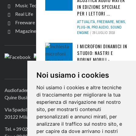
ACUSTICA AUDIO WATER
Music Tech
IN EDIZIONE SPECIALE
PER I LETTORI ...
Real Life
ATTUALITÀ
,
FREEWARE
,
NEWS
,
Freeware
PLUG-IN
,
PRO AUDIO
,
SOUND
Magazine
ENGINE
29 LUGLIO 2018
SEGUICI
I MICROFONI DINAMICI IN
STUDIO: NASTRI E
BOBINE MOBILI -
L'INCHIESTA
CONTATTACI
Noi usiamo i cookies
REAL LIFE
,
TAVOLE
ROTONDE
2 APRILE 2021
Noi usiamo i cookies e altre tecniche
Audiofader.com
OFFICINA DEL SUONO,
di tracciamento per migliorare la tua
Quine Business Publisher
SOMEONE LIKE YOU
esperienza di navigazione nel nostro
ANALISI DI UN SUCCESSO
sito, per mostrarti contenuti
Via Spadolini 7
PRO AUDIO
,
TUTORIAL
9
personalizzati e annunci mirati, per
20122 Milano
APRILE 2016
analizzare il traffico sul nostro sito, e
Tel. +39 02 49756990
per capire da dove arrivano i nostri
LIQUIDSONICS