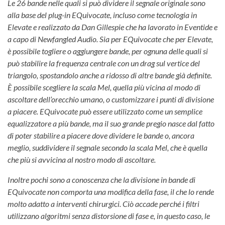
Le 26 bande nelle quali si può dividere il segnale originale sono
alla base del plug-in EQuivocate, incluso come tecnologia in
Elevate e realizzato da Dan Gillespie che ha lavorato in Eventide e
a capo di Newfangled Audio. Sia per EQuivocate che per Elevate,
è possibile togliere o aggiungere bande, per ognuna delle quali si
può stabilire la frequenza centrale con un drag sul vertice del
triangolo, spostandolo anche a ridosso di altre bande già definite.
È possibile scegliere la scala Mel, quella più vicina al modo di
ascoltare dell’orecchio umano, o customizzare i punti di divisione
a piacere. EQuivocate può essere utilizzato come un semplice
equalizzatore a più bande, ma il suo grande pregio nasce dal fatto
di poter stabilire a piacere dove dividere le bande o, ancora
meglio, suddividere il segnale secondo la scala Mel, che è quella
che più si avvicina al nostro modo di ascoltare.
Inoltre pochi sono a conoscenza che la divisione in bande di
EQuivocate non comporta una modifica della fase, il che lo rende
molto adatto a interventi chirurgici. Ciò accade perché i filtri
utilizzano algoritmi senza distorsione di fase e, in questo caso, le