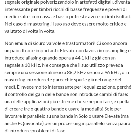
segnale originale polverizzandolo in artefatti digitali, diventa
interessante per timbri ricchi di basse frequenze e poveri di
medie e alte: con cassa e basso potreste avere ottimi risultati.
Nel caso di mastering, il suo uso deve essere molto critico e
valutato di volta in volta.
Non emula di sicuro valvole e trasformatori! Ci sono ancora
un paio di note importanti: Elevate non lavora in upsampling e
introduce aliasing quando opera a 44.1 kHz già con un
segnale a 10 kHz. Ne consegue che il suo utilizzo preveda
sempre una sessione almeno a 88,2 kHz se non a 96 kHz, o in
mastering introdurrete parecchie spurie già nel range dei
medi. È invece molto interessante per l’equalizzazione, perché
il controllo del gain delle bande non introduce cambi di fase:
una delle applicazioni più estreme che se ne può fare, è quella
di creare tre o quattro bande e usare la modalità Solo per
lavorare in parallelo su una banda in Solo o usare Elevate (ma
anche EQuivocate) per un processing in parallelo senza paura
di introdurre problemi di fase.