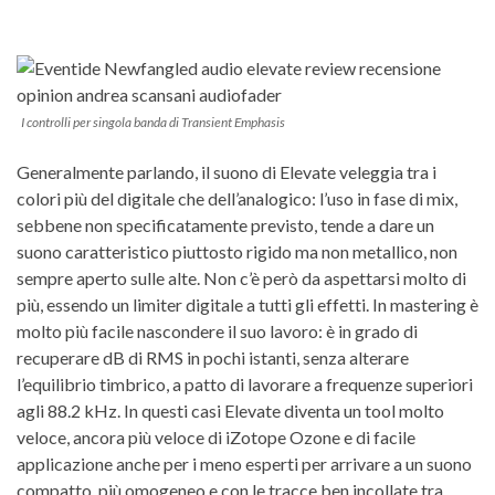
I controlli per singola banda di Transient Emphasis
Generalmente parlando, il suono di Elevate veleggia tra i
colori più del digitale che dell’analogico: l’uso in fase di mix,
sebbene non specificatamente previsto, tende a dare un
suono caratteristico piuttosto rigido ma non metallico, non
sempre aperto sulle alte. Non c’è però da aspettarsi molto di
più, essendo un limiter digitale a tutti gli effetti. In mastering è
molto più facile nascondere il suo lavoro: è in grado di
recuperare dB di RMS in pochi istanti, senza alterare
l’equilibrio timbrico, a patto di lavorare a frequenze superiori
agli 88.2 kHz. In questi casi Elevate diventa un tool molto
veloce, ancora più veloce di iZotope Ozone e di facile
applicazione anche per i meno esperti per arrivare a un suono
compatto, più omogeneo e con le tracce ben incollate tra