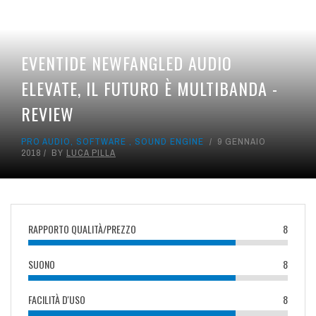
EVENTIDE NEWFANGLED AUDIO
ELEVATE, IL FUTURO È MULTIBANDA -
REVIEW
PRO AUDIO
,
SOFTWARE
,
SOUND ENGINE
9 GENNAIO
2018
BY
LUCA PILLA
RAPPORTO QUALITÀ/PREZZO
8
SUONO
8
FACILITÀ D'USO
8