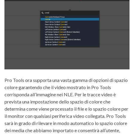
Pro Tools ora supporta una vasta gamma di opzioni di spazio
colore garantendo che il video mostrato in Pro Tools
corrisponda all’immagine nei NLE. Per le tracce video è
prevista una impostazione dello spazio di colore che
determina come viene processato il file e lo spazio colore per
il monitor con qualsiasi periferica video collegata. Pro Tools
sarà in grado di rilevare in modo automatico lo spazio colore
dei media che abbiamo importato e consentirà all’utente,