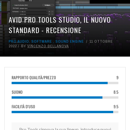
AVID PRO TOOLS STUDIO, IL NUOVO
STANDARD - RECENSIONE
PRO AUDIO
,
SOFTWARE
,
SOUND ENGINE
11 OTTOBRE
2022
BY
VINCENZO BELLANOVA
RAPPORTO QUALITÀ/PREZZO
9
SUONO
8.5
FACILITÀ D'USO
9.5
Pro Tools rinnova la sua lineup, introduce nuovi