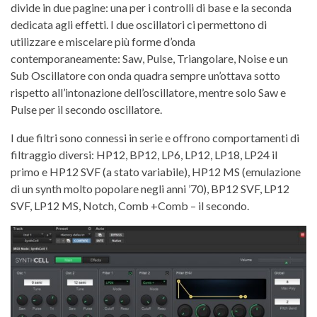
divide in due pagine: una per i controlli di base e la seconda
dedicata agli effetti. I due oscillatori ci permettono di
utilizzare e miscelare più forme d’onda
contemporaneamente: Saw, Pulse, Triangolare, Noise e un
Sub Oscillatore con onda quadra sempre un’ottava sotto
rispetto all’intonazione dell’oscillatore, mentre solo Saw e
Pulse per il secondo oscillatore.
I due filtri sono connessi in serie e offrono comportamenti di
filtraggio diversi: HP12, BP12, LP6, LP12, LP18, LP24 il
primo e HP12 SVF (a stato variabile), HP12 MS (emulazione
di un synth molto popolare negli anni ’70), BP12 SVF, LP12
SVF, LP12 MS, Notch, Comb +Comb – il secondo.