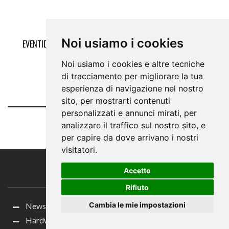
Noi usiamo i cookies
EVENTIDE ANNUNCIA CRYSTALS, UNA COMBINAZIONE PITCH
SHIFTER, DELAY E RIVERBERO
Noi usiamo i cookies e altre tecniche
NEWS
,
SOFTWARE
17 GIUGNO 2020
di tracciamento per migliorare la tua
esperienza di navigazione nel nostro
sito, per mostrarti contenuti
personalizzati e annunci mirati, per
analizzare il traffico sul nostro sito, e
per capire da dove arrivano i nostri
visitatori.
Accetto
IL SITO
Rifiuto
Cambia le mie impostazioni
News
Hardware