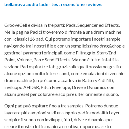
GrooveCell è divisa in tre parti: Pads, Sequencer ed Effects.
Nella pagina Pad ci troveremo di fronte a una drum machine
con i classici 16 pad. Qui potremo importare i nostri sample
navigando tra i nostri file o con un semplicissimo drag&drop e
gestirne i parametri principali, come Filtraggio, Start/End
Point, Volume, Pan e Send Effects. Ma non è tutto, infatti la
sezione Pad ospita tre tab, grazie alle quali possiamo gestire
alcune opzioni molto interessanti, come emulazioni di vecchie
drum machine (un po’ come accadeva in Battery 4 di NI),
inviluppo AHDSR, Pitch Envelope, Drive e Dynamics con
alcuni preset per colorare e scolpire ulteriormente il suono.
Ogni pad può ospitare fino a tre samples. Potremo dunque
layerare più campioni su di un singolo pad in modalità Layer,
scolpire il suono con inviluppi, filtri, drive e dinamica per
creare il nostro kit in maniera creativa, oppure usare tre