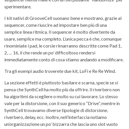
sperimentare.
I kit nativi di GrooveCell suonano bene e mostrano, grazie al
sequencer, come riuscire ad impostare ben più di una
semplice linea ritmica. Il sequencer è molto divertente da
usare, semplice ma completo. L’unica pecca è che, comunque
rinominiate i pad, le corsie rimarranno descritte come Pad 1,
2, … 16, il che rende un po’ difficoltoso rendersi
immediatamente conto di cosa stiamo andando a modificare.
Tra gli esempi audio troverete due kit, LoFi e Re Re Wind.
La sezione effetti è piuttosto basilare e scarna, specie se si
pensa che SynthCell ha molto più da offrire. Il riverbero non
ha algoritmi da scegliere o molto su cui lavorare. Lo stesso
vale per la distorsione, con il suo generico “Drive”, mentre in
SynthCell trovavamo diverse tipologie di distorsione,
riverbero, delay, ecc. Inoltre, nell’interfaccia notiamo
un’organizzazione un po’ bizzarra che lascia uno slot vuoto