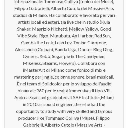
internazionale: Tommaso Colliva (fonico dei Muse),
Filippo Gabbrielli, Alberto Cutolo dei Massive Arts
studios di Milano. Ha collaborato e lavorato per vari
artisti locali ed esteri, sia live che in studio (Kula
Shaker, Maurizio Nichetti, Mellow Yellow, Good
Vibe Style, Rigo, Murubutu, An Harbor, Red Sun,
Gamba the Lenk, Leah Luv, Tonino Carotone,
Alessandro Colpani, Banda Liga, Doctor Ring Ding,
Cyneris, Xebb, Sugar pie & The Candymen,
Mikeless, Steams, Flowers). Collabora con
iMasterArt di Milano come fonico di mix e
mastering per jingle, colonne sonore, brani musicali.
È nel team di Solidcolor per lo sviluppo dell'audio
binaurale 360 per le realtà immersive di tipo VR.
Andrea Scansani graduated at SAE Institute (Milan)
in 2010 as sound engineer, there he had the
opportunity to study with very skilled and famous
producer like Tommaso Colliva (Muse), FIlippo
Gabbrielli, Alberto Cutolo (Massive Arts -