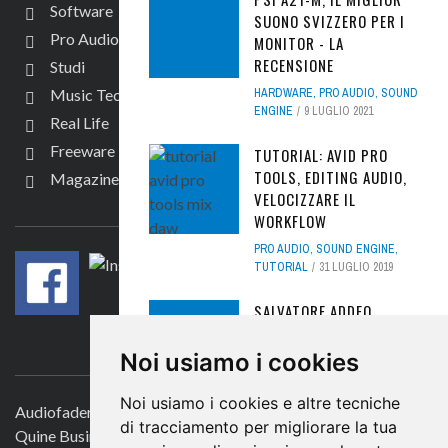
Software
SUONO SVIZZERO PER I
Pro Audio
MONITOR - LA
RECENSIONE
Studi
Music Tech
HARDWARE
,
PRO AUDIO
,
SOUND
ENGINE
9 LUGLIO 2021
Real Life
Freeware
TUTORIAL: AVID PRO
TOOLS, EDITING AUDIO,
Magazine
VELOCIZZARE IL
SEGUICI
WORKFLOW
PRO AUDIO
,
SOUND ENGINE
,
TUTORIAL
31 LUGLIO 2019
SALVATORE ADDEO,
L’AMORE PER L’SSL -
CONTATTACI
L'INTERVISTA
Noi usiamo i cookies
INTERVISTE
,
REAL LIFE
21
Noi usiamo i cookies e altre tecniche
DICEMBRE 2016
Audiofader.com
di tracciamento per migliorare la tua
Quine Business Publisher
SOLID STATE LOGIC THE