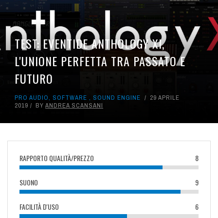
TEST: EVENTIDE ANTHOLOGY XI,
L'UNIONE PERFETTA TRA PASSATO E
FUTURO
PRO AUDIO
,
SOFTWARE
,
SOUND ENGINE
29 APRILE
2019
BY
ANDREA SCANSANI
RAPPORTO QUALITÀ/PREZZO
8
SUONO
9
FACILITÀ D'USO
6