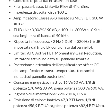
Controllo di polarità: in fase/fuori fase
Filtri passa-basso: Linkwitz Riley di 4° ordine.
Impedenza di uscita: circa 100 Ω
Amplificatore: Classe A-B basato su MOSFET, 300 W
su 8 Ω.
THD+N: <0,003%/-90 dB, a 100 Hz, 300 W su 8 Ω su
una larghezza di banda di 90 kHz.
Risposta in frequenza: <2 Hz (-3 dB) – 320 Hz (-6 dB,
impostata dal filtro LP controllato dal pannello).
Limiter: ATC Active FET Momentary Gain Reduction,
limitatore attivo indicato sul pannello frontale.
Protezione elettronica dell'amplificatore: offset CC
dell'amplificatore e sovratemperatura (entrambi
indicati sul pannello posteriore).
Consumo energetico: inattivo 16 W/60 VA, 1/8 di
potenza 170 W/230 VA, piena potenza 500 W/600 VA.
Ingresso di alimentazione: 220-230 V, 115 V
Emissione di calore: inattivo 47,8 BTU/ora, 1/8 di
potenza 458,9 BTU/ora, piena potenza 682,4 BTU/ora.