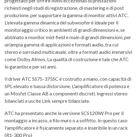
progettato per offrire livelli eccezionali di prestazioni
richiesti negli studi di registrazione, di mastering e di post
produzione, per supportare la gamma di monitor attivi ATC.
L'elevata gamma dinamica del subwoofer è ideale per il
monitoraggio critico in ambienti di grandi dimensioni e, se
abbinato a monitor mid-field e main di grandi dimensioni, per
un'ampia gamma di applicazioni e formati audio, tra cui
stereo e surround multicanale, oltre a formati audio immersivi
come Dolby Atmos. La qualità di costruzione è tale che ATC
lo garantisce per sei anni.
Il driver ATC SS75-375SC è costruito a mano, con capacità di
SPL elevato e bassa distorsione. L'amplificatore di potenza è
un Mosfet Classe AB a componenti discreti. Ingressi stereo
bilanciati e uscite Link sempre bilanciate.
ATC ha presentato anche la versione SCS120iW Pro per il
montaggio a incasso, a filo muro o a soffitto. In questo caso
l'amplificatore è fisicamente separato e inseribile in un rack
(R1-300 Pro)