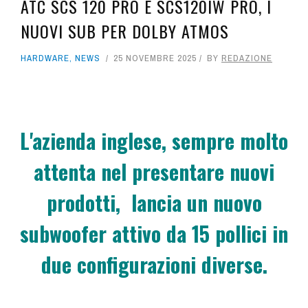
ATC SCS 120 PRO E SCS120IW PRO, I
PRO AUDIO
NUOVI SUB PER DOLBY ATMOS
STUDI
HARDWARE
,
NEWS
25 NOVEMBRE 2025
BY
REDAZIONE
MUSIC TECH
REAL LIFE
L'azienda inglese, sempre molto
FREEWARE
attenta nel presentare nuovi
MAGAZINE
prodotti, lancia un nuovo
subwoofer attivo da 15 pollici in
due configurazioni diverse.