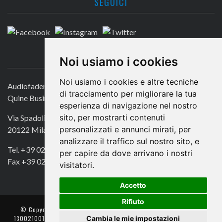
SEGUICI
CONTATTACI
Noi usiamo i cookies
Noi usiamo i cookies e altre tecniche
Audiofader.com
di tracciamento per migliorare la tua
Quine Business Publisher
esperienza di navigazione nel nostro
sito, per mostrarti contenuti
Via Spadolini 7
personalizzati e annunci mirati, per
20122 Milano
analizzare il traffico sul nostro sito, e
Tel. +39 02 49756990
per capire da dove arrivano i nostri
Fax +39 02 72016740
visitatori.
Accetto
Rifiuto
© Copyright 2018. All Rights Reserved -
- Quine srl – C.F./P IVA
Cambia le mie impostazioni
13002100157 – Responsabile della Protezione dei Dati: Avv. Monica