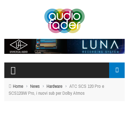
Top Menu
CHI SIAMO
CONTATTI
SIGN-IN
MY ACCOUNT
Home
›
News
›
Hardware
›
ATC SCS 120 Pro e
Main Menu
SCS120iW Pro, i nuovi sub per Dolby Atmos
NEWS
HARDWARE
SOFTWARE