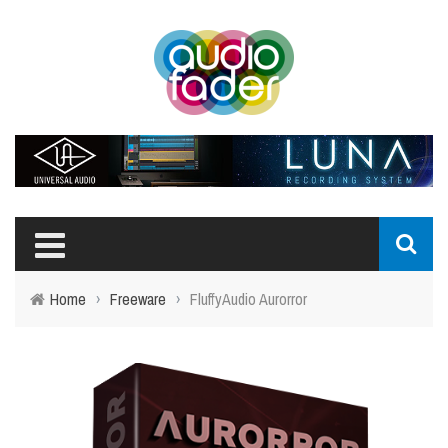
Home
›
Freeware
›
FluffyAudio Aurorror