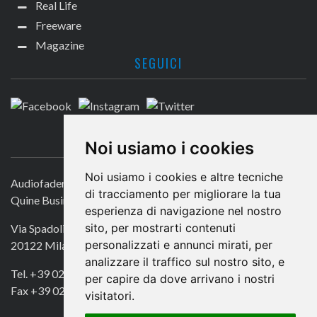
Real Life
Freeware
Magazine
SEGUICI
CONTATTACI
Noi usiamo i cookies
Noi usiamo i cookies e altre tecniche
Audiofader.com
di tracciamento per migliorare la tua
Quine Business Publisher
esperienza di navigazione nel nostro
sito, per mostrarti contenuti
Via Spadolini 7
personalizzati e annunci mirati, per
20122 Milano
analizzare il traffico sul nostro sito, e
Tel. +39 02 49756990
per capire da dove arrivano i nostri
Fax +39 02 72016740
visitatori.