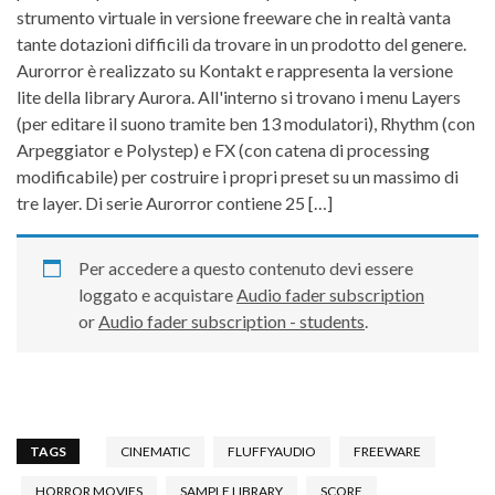
strumento virtuale in versione freeware che in realtà vanta
tante dotazioni difficili da trovare in un prodotto del genere.
Aurorror è realizzato su Kontakt e rappresenta la versione
lite della library Aurora. All'interno si trovano i menu Layers
(per editare il suono tramite ben 13 modulatori), Rhythm (con
Arpeggiator e Polystep) e FX (con catena di processing
modificabile) per costruire i propri preset su un massimo di
tre layer. Di serie Aurorror contiene 25 […]
Per accedere a questo contenuto devi essere
loggato e acquistare
Audio fader subscription
or
Audio fader subscription - students
.
TAGS
CINEMATIC
FLUFFYAUDIO
FREEWARE
HORROR MOVIES
SAMPLE LIBRARY
SCORE