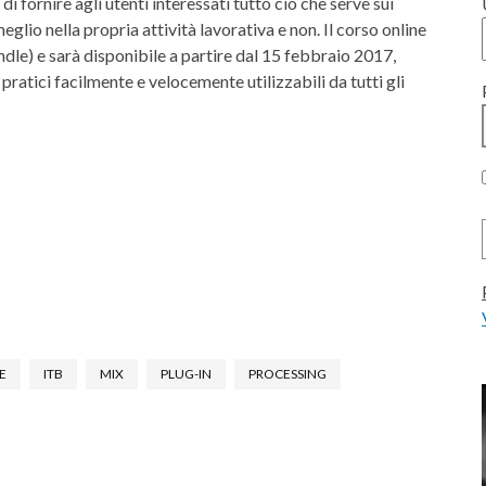
a di fornire agli utenti interessati tutto ciò che serve sui
eglio nella propria attività lavorativa e non. Il corso online
undle) e sarà disponibile a partire dal 15 febbraio 2017,
ratici facilmente e velocemente utilizzabili da tutti gli
E
ITB
MIX
PLUG-IN
PROCESSING