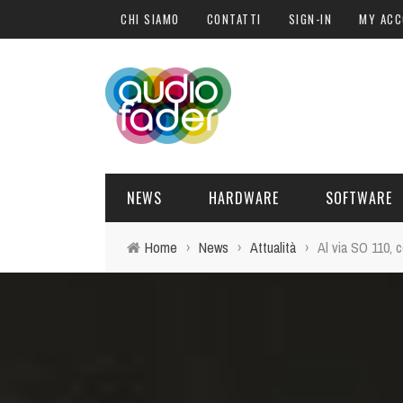
CHI SIAMO
CONTATTI
SIGN-IN
MY AC
NEWS
HARDWARE
SOFTWARE
Home
›
News
›
Attualità
›
Al via SO 110, 
SOFTWARE
SOUND ENGINE
SYNTH
BLOGGER
PLUG-IN
HARDWARE
POST PRO
DJ PRODUCER
INTERVISTE
SYNTH
ATTUALITÀ
LIBRI
CONTROLLER
EVENTI
SAMPLE
OFFERTE
FORMAZIONE
DRUM PERC
TAVOLE ROTONDE
GUITAR