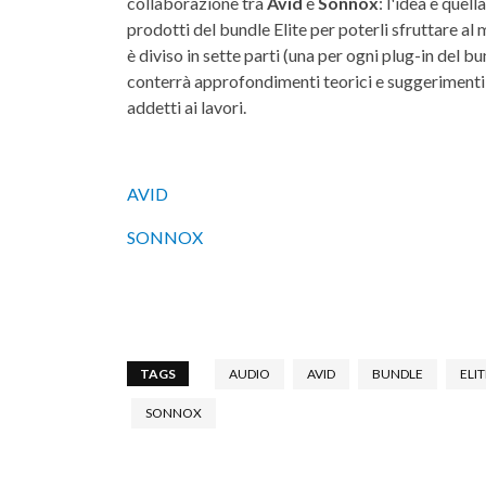
collaborazione tra
Avid
e
Sonnox
: l'idea è quell
prodotti del bundle Elite per poterli sfruttare al m
è diviso in sette parti (una per ogni plug-in del b
conterrà approfondimenti teorici e suggerimenti p
addetti ai lavori.
AVID
SONNOX
TAGS
AUDIO
AVID
BUNDLE
ELIT
SONNOX