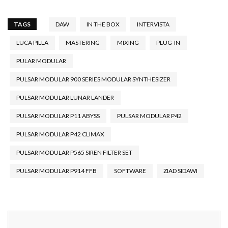
TAGS
DAW
IN THE BOX
INTERVISTA
LUCA PILLA
MASTERING
MIXING
PLUG-IN
PULAR MODULAR
PULSAR MODULAR 900 SERIES MODULAR SYNTHESIZER
PULSAR MODULAR LUNAR LANDER
PULSAR MODULAR P11 ABYSS
PULSAR MODULAR P42
PULSAR MODULAR P42 CLIMAX
PULSAR MODULAR P565 SIREN FILTER SET
PULSAR MODULAR P914 FFB
SOFTWARE
ZIAD SIDAWI