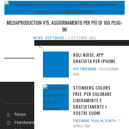
MELDAPRODUCTION V15, AGGIORNAMENTO PER PIÙ DI 100 PLUG-
IN!
NEWS
,
SOFTWARE
1 OTTOBRE 2021
ROLI NOISE, APP
GRATUITA PER IPHONE
APP
,
FREEWARE
22 DICEMBRE
2015
STEINBERG COLORS
FREE, PER COLORARE
IL SITO
LIBERAMENTE E
GRATUITAMENTE I
VOSTRI SUONI
News
FREEWARE
,
PLUG-IN
,
SYNTH
7
Hardware
APRILE 2023