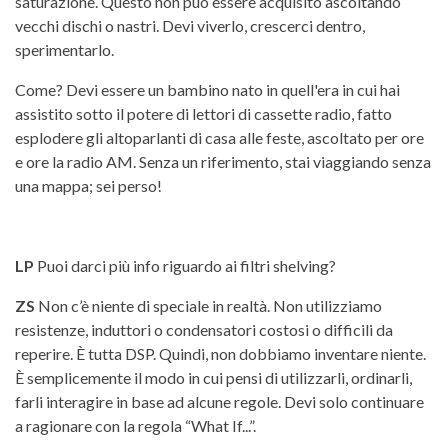
saturazione. Questo non può essere acquisito ascoltando
vecchi dischi o nastri. Devi viverlo, crescerci dentro,
sperimentarlo.
Come? Devi essere un bambino nato in quell'era in cui hai
assistito sotto il potere di lettori di cassette radio, fatto
esplodere gli altoparlanti di casa alle feste, ascoltato per ore
e ore la radio AM. Senza un riferimento, stai viaggiando senza
una mappa; sei perso!
LP
Puoi darci più info riguardo ai filtri shelving?
ZS
Non c’è niente di speciale in realtà. Non utilizziamo
resistenze, induttori o condensatori costosi o difficili da
reperire. È tutta DSP. Quindi, non dobbiamo inventare niente.
È semplicemente il modo in cui pensi di utilizzarli, ordinarli,
farli interagire in base ad alcune regole. Devi solo continuare
a ragionare con la regola “What If...”.