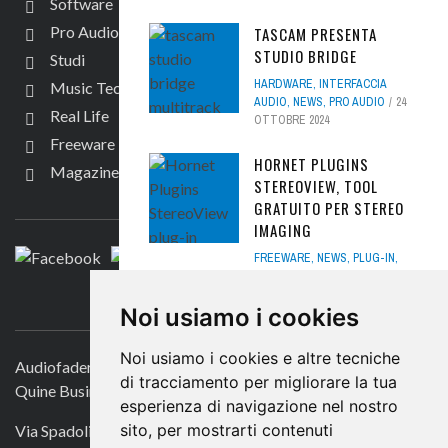
Software
Pro Audio
TASCAM PRESENTA
STUDIO BRIDGE
Studi
HARDWARE
,
INTERFACCIA
Music Tech
AUDIO
,
NEWS
,
PRO AUDIO
24
Real Life
OTTOBRE 2024
Freeware
HORNET PLUGINS
Magazine
STEREOVIEW, TOOL
SEGUICI
GRATUITO PER STEREO
IMAGING
FREEWARE
,
NEWS
,
PLUG-IN
,
SOFTWARE
28 GENNAIO 2019
CONTATTACI
Noi usiamo i cookies
HENDRIK SCHWARZER,
L’ORCHESTRA
Noi usiamo i cookies e altre tecniche
EMOZIONANTE -
Audiofader.com
di tracciamento per migliorare la tua
INTERVISTA
Quine Business Publisher
esperienza di navigazione nel nostro
INTERVISTE
,
MUSIC TECH
,
sito, per mostrarti contenuti
Via Spadolini 7
SOUND DESIGNE
11 APRILE