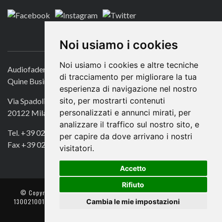
CONTATTACI
Noi usiamo i cookies
Noi usiamo i cookies e altre tecniche
Audiofader.com
di tracciamento per migliorare la tua
Quine Business Publisher
esperienza di navigazione nel nostro
sito, per mostrarti contenuti
Via Spadolini 7
personalizzati e annunci mirati, per
20122 Milano
analizzare il traffico sul nostro sito, e
Tel. +39 02 49756990
per capire da dove arrivano i nostri
Fax +39 02 72016740
visitatori.
Accetto
Rifiuto
© Copyright 2018. All Rights Reserved -
- Quine srl – C.F./P IVA
Cambia le mie impostazioni
13002100157 – Responsabile della Protezione dei Dati: Avv. Monica
Gobbato – Contatto: dpo @ lswr.it