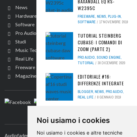
BAXANDALL EQ RS-
News
W2395C
Hardware
FREEWARE
,
NEWS
,
PLUG-IN
,
SOFTWARE
17 NOVEMBRE 2019
Software
Pro Audio
TUTORIAL STEINBERG
Studi
CUBASE: I COMANDI DI
ZOOM (PARTE 2)
Music Tech
PRO AUDIO
,
SOUND ENGINE
,
Real Life
TUTORIAL
30 DICEMBRE 2020
Freeware
Magazine
EDITORIALE #16:
SEGUICI
DIFFERENZE INTEGRATE
BLOGGER
,
NEWS
,
PRO AUDIO
,
REAL LIFE
8 GENNAIO 2019
ACUSTICA AUDIO LACE,
CONTATTACI
BEYOND ANY LIMITER -
Noi usiamo i cookies
REVIEW
Noi usiamo i cookies e altre tecniche
PRO AUDIO
,
SOFTWARE
,
SOUND
Audiofader.com