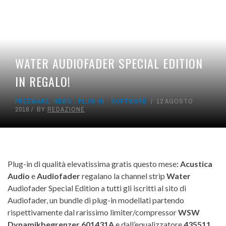
WATER AUDIOFADER SPECIAL EDITION
IN REGALO!
FREEWARE
,
NEWS
,
PLUG-IN
,
SOFTWARE
12 AGOSTO
2018
BY
REDAZIONE
Plug-in di qualità elevatissima gratis questo mese
: Acustica
Audio
e
Audiofader
regalano la channel strip
Water
Audiofader Special Edition a tutti gli iscritti al sito di
Audiofader, un bundle di plug-in modellati partendo
rispettivamente dal rarissimo limiter/compressor
WSW
Dynamikbegrenzer 601431A
e dall’equalizzatore
435511
,