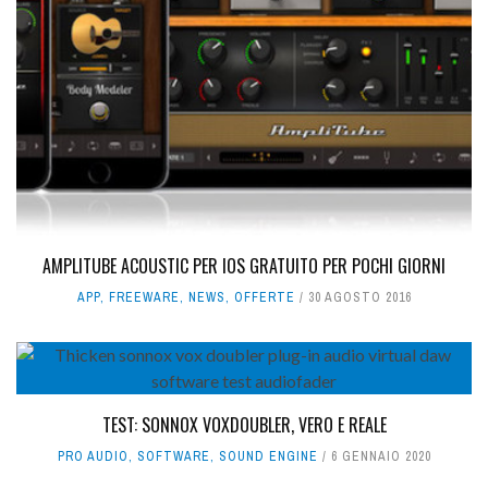
AMPLITUBE ACOUSTIC PER IOS GRATUITO PER POCHI GIORNI
APP
,
FREEWARE
,
NEWS
,
OFFERTE
30 AGOSTO 2016
TEST: SONNOX VOXDOUBLER, VERO E REALE
PRO AUDIO
,
SOFTWARE
,
SOUND ENGINE
6 GENNAIO 2020