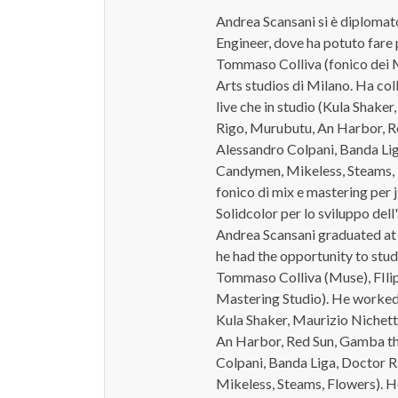
Andrea Scansani si è diplomat
Engineer, dove ha potuto fare 
Tommaso Colliva (fonico dei M
Arts studios di Milano. Ha colla
live che in studio (Kula Shake
Rigo, Murubutu, An Harbor, R
Alessandro Colpani, Banda Lig
Candymen, Mikeless, Steams, 
fonico di mix e mastering per j
Solidcolor per lo sviluppo dell
Andrea Scansani graduated at S
he had the opportunity to stud
Tommaso Colliva (Muse), FIlip
Mastering Studio). He worked 
Kula Shaker, Maurizio Nichett
An Harbor, Red Sun, Gamba th
Colpani, Banda Liga, Doctor R
Mikeless, Steams, Flowers). H