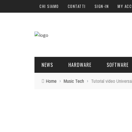
CHI SIAMO
CONTATTI
SIGN-IN
MY AC
NEWS
HARDWARE
SOFTWARE
Home
›
Music Tech
›
Tutorial video Univers
SOFTWARE
SOUND ENGINE
SYNTH
BLOGGER
PLUG-IN
HARDWARE
POST PRO
DJ PRODUCER
INTERVISTE
SYNTH
ATTUALITÀ
LIBRI
CONTROLLER
EVENTI
SAMPLE
OFFERTE
FORMAZIONE
DRUM PERC
TAVOLE ROTONDE
GUITAR