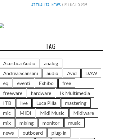
ATTUALITÀ
,
NEWS
21 LUGLIO 2026
TAG
Acustica Audio
analog
Andrea Scansani
audio
Avid
DAW
eq
eventi
Exhibo
free
freeware
hardware
Ik Multimedia
ITB
live
Luca Pilla
mastering
mic
MIDI
Midi Music
Midiware
mix
mixing
monitor
music
news
outboard
plug-in