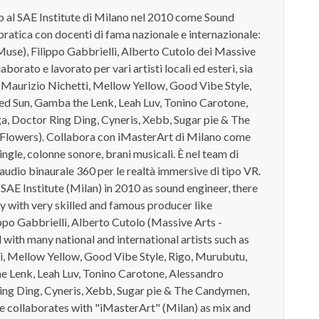
o al SAE Institute di Milano nel 2010 come Sound
pratica con docenti di fama nazionale e internazionale:
use), Filippo Gabbrielli, Alberto Cutolo dei Massive
borato e lavorato per vari artisti locali ed esteri, sia
r, Maurizio Nichetti, Mellow Yellow, Good Vibe Style,
ed Sun, Gamba the Lenk, Leah Luv, Tonino Carotone,
a, Doctor Ring Ding, Cyneris, Xebb, Sugar pie & The
Flowers). Collabora con iMasterArt di Milano come
ingle, colonne sonore, brani musicali. È nel team di
'audio binaurale 360 per le realtà immersive di tipo VR.
AE Institute (Milan) in 2010 as sound engineer, there
y with very skilled and famous producer like
po Gabbrielli, Alberto Cutolo (Massive Arts -
with many national and international artists such as
i, Mellow Yellow, Good Vibe Style, Rigo, Murubutu,
e Lenk, Leah Luv, Tonino Carotone, Alessandro
ing Ding, Cyneris, Xebb, Sugar pie & The Candymen,
e collaborates with "iMasterArt" (Milan) as mix and