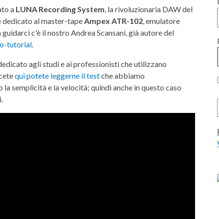
ato a
LUNA Recording System
, la rivoluzionaria DAW del
 dedicato al master-tape
Ampex ATR-102
, emulatore
guidarci c'è il nostro Andrea Scansani, già autore del
o-tutorial
.
edicato agli studi e ai professionisti che utilizzano
scete
qui potete leggerne il test
che abbiamo
 la semplicità e la velocità; quindi anche in questo caso
.