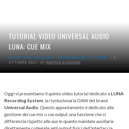
TUTORIAL VIDEO UNIVERSAL AUDIO
LUNA: CUE MIX
MUSIC TECH
,
PRO AUDIO
,
SOUND ENGINE
,
TUTORIAL
9
OTTOBRE 2020
BY
ANDREA SCANSANI
Oggi vi presentiamo il quinto video tutorial dedicato a
LUNA
Recording System
, la rivoluzionaria DAW del brand
Universal Audio
. Questo appuntamento è dedicato alla
gestione dei
cue mix
o
cue output
; una funzione che si
differenzia rispetto alle
aux
in quanto mandate ausiliarie
direttamente collegate agli output fisici dell'interfaccia