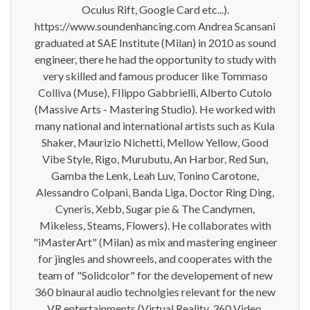
Oculus Rift, Google Card etc...).
https://www.soundenhancing.com Andrea Scansani
graduated at SAE Institute (Milan) in 2010 as sound
engineer, there he had the opportunity to study with
very skilled and famous producer like Tommaso
Colliva (Muse), FIlippo Gabbrielli, Alberto Cutolo
(Massive Arts - Mastering Studio). He worked with
many national and international artists such as Kula
Shaker, Maurizio Nichetti, Mellow Yellow, Good
Vibe Style, Rigo, Murubutu, An Harbor, Red Sun,
Gamba the Lenk, Leah Luv, Tonino Carotone,
Alessandro Colpani, Banda Liga, Doctor Ring Ding,
Cyneris, Xebb, Sugar pie & The Candymen,
Mikeless, Steams, Flowers). He collaborates with
"iMasterArt" (Milan) as mix and mastering engineer
for jingles and showreels, and cooperates with the
team of "Solidcolor" for the developement of new
360 binaural audio technolgies relevant for the new
VR entertainments (Virtual Reality, 360 Video,