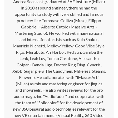
Andrea Scansani graduated at SAE Institute (Milan)
in 2010 as sound engineer, there he had the
opportunity to study with very skilled and famous
producer like Tommaso Colliva (Muse), FIlippo
Gabbrielli, Alberto Cutolo (Massive Arts -
Mastering Studio). He worked with many national
and international artists such as Kula Shaker,
Maurizio Nichetti, Mellow Yellow, Good Vibe Style,
Rigo, Murubutu, An Harbor, Red Sun, Gamba the
Lenk, Leah Luv, Tonino Carotone, Alessandro
Colpani, Banda Liga, Doctor Ring Ding, Cyneris,
Xebb, Sugar pie & The Candymen, Mikeless, Steams,
Flowers). He collaborates with "iMasterArt"
(Milan) as mix and mastering engineer for jingles
and showreels. He also writes reviews for the pro
audio magazine "Audiofader" and cooperates with
the team of "Solidcolor" for the developement of
new 360 binaural audio technolgies relevant for the
new VR entertainments (Virtual Reality, 360 Video,