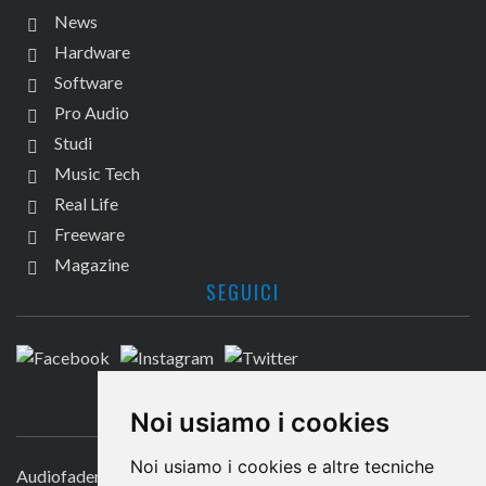
News
Hardware
Software
Pro Audio
Studi
Music Tech
Real Life
Freeware
Magazine
SEGUICI
CONTATTACI
Noi usiamo i cookies
Noi usiamo i cookies e altre tecniche
Audiofader.com