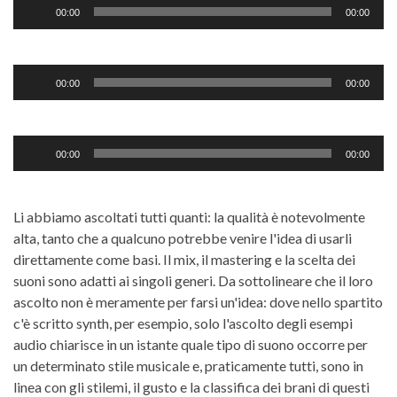
Audio
00:00
00:00
Player
Audio
00:00
00:00
Player
Audio
00:00
00:00
Player
Li abbiamo ascoltati tutti quanti: la qualità è notevolmente
alta, tanto che a qualcuno potrebbe venire l'idea di usarli
direttamente come basi. Il mix, il mastering e la scelta dei
suoni sono adatti ai singoli generi. Da sottolineare che il loro
ascolto non è meramente per farsi un'idea: dove nello spartito
c'è scritto synth, per esempio, solo l'ascolto degli esempi
audio chiarisce in un istante quale tipo di suono occorre per
un determinato stile musicale e, praticamente tutti, sono in
linea con gli stilemi, il gusto e la classifica dei brani di questi