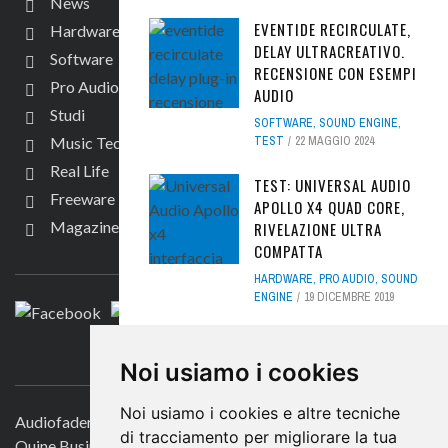
News
EVENTIDE RECIRCULATE,
Hardware
DELAY ULTRACREATIVO.
Software
RECENSIONE CON ESEMPI
Pro Audio
AUDIO
Studi
SOFTWARE
,
SOUND ENGINE
,
TEST
22 MAGGIO 2024
Music Tech
Real Life
TEST: UNIVERSAL AUDIO
Freeware
APOLLO X4 QUAD CORE,
Magazine
RIVELAZIONE ULTRA
SEGUICI
COMPATTA
HARDWARE
,
PRO AUDIO
,
SOUND
ENGINE
19 DICEMBRE 2019
HORNET PLUGINS E
CONTATTACI
AUDIOFADER REGALANO
Noi usiamo i cookies
IL MASTERING ONLINE
Noi usiamo i cookies e altre tecniche
FREEWARE
,
PLUG-IN
29
Audiofader.com
NOVEMBRE 2025
di tracciamento per migliorare la tua
Quine Business Publisher