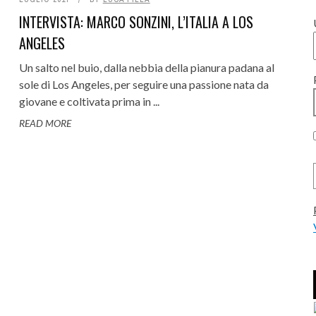
STUDIO RECORDING: L'EMOZIO
INTERVISTA: MARCO SONZINI, L’ITALIA A LOS
’ASSISTENZA FUNZIONA: IL
PRIMA DELLA TECNOLOGIA -
ANGELES
ASO FOCUSRITE PRO
ULARE '26: ANNUNCIATO IL
INTERVISTA
Un salto nel buio, dalla nebbia della pianura padana al
12 LUGLIO 2026
0
A LIVE E RAGGIUNTI I 50
OUS BAX500, IL MIGLIOR
SOLID STATE LOGIC NOMINA AL
NEUMANN VIS: IL MIX IMMERSI
ACUSTICA AUDIO SALT 2: GLI
6 LUGLIO 2026
0
sole di Los Angeles, per seguire una passione nata da
giovane e coltivata prima in ...
ESPOSITORI!
LL PER API 500? REVIEW
EQUALIZZATORI CON LA TECNOLO
EKO DISTRIBUTORE ITALIANO PER
VIRTUALIZZANDO L'ESPERIENZ
READ MORE
6 AGOSTO 2026
0
CONSOLE LIVE, ...
NOVA - REVIEW
31 LUGLIO 2026
0
14 LUGLIO 2026
0
21 LUGLIO 2026
24 LUGLIO 2026
0
0