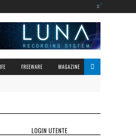
0
IFE
FREEWARE
MAGAZINE
 PER
BJOOKS BEAT GEMS: DRUM MACHINES
AEA LEARNING LIBRARY, UNA NUOVA
INMUSIC JURA CHORUS (IL PIÙ
UAD EXPLOR
SERIE DI VIDEO DIDATTICI PER LA
CLASSICO DEI CHORUS) GRATIS
IN MODERN MUSIC IN ARRIVO
GRATUITO, INCL
REGISTRAZIONE
THE MIXING E
8 GIUGNO 2026
2 GIUGNO 2026
0
0
DE
LOGIN UTENTE
COMPLETO, V ED
17 FEBBRAIO 2026
0
21 MAG