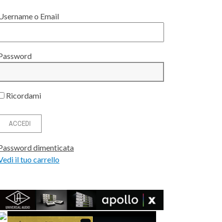
NE
9 MAR
QUANDO L’ASSIS
Username o Email
CASO FO
12 LUG
Password
GAM
VO
NEUMANN VIS: IL MIX IMMERSIVO
MUSIK HACK HYFI, C'È UN NUOVO
SOYUZ SILVE
ANGELA P
GIA
 LE
A
SERVIZIO DI MASTERING ONLINE IN
VIRTUALIZZANDO L'ESPERIENZA
CAPSULA E TIMB
LOCALIZZAZION
CITTÀ...
L'IN
TRA
14 LUGLIO 2026
0
Ricordami
15 LUGLIO 2026
0
29 DICE
13 LUG
Password dimenticata
Vedi il tuo carrello