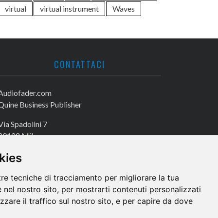
virtual
virtual instrument
Waves
CONTATTACI
Audiofader.com
Quine Business Publisher
Via Spadolini 7
20122 Milano
Tel. +39 02 49756990
kies
Fax +39 02 72016740
tre tecniche di tracciamento per migliorare la tua
 nel nostro sito, per mostrarti contenuti personalizzati
izzare il traffico sul nostro sito, e per capire da dove