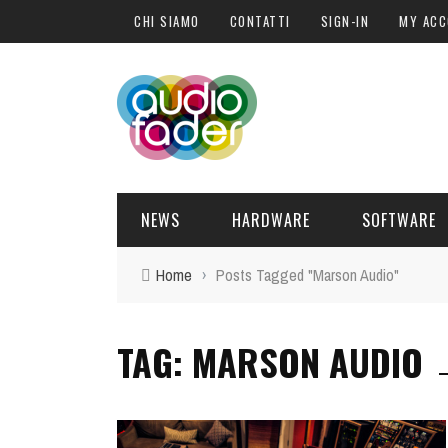
CHI SIAMO
CONTATTI
SIGN-IN
MY AC
NEWS
HARDWARE
SOFTWARE
Home
›
Posts Tagged "Marson Audio"
SOFTWARE
SOUND ENGINE
SYNTH
BLOGGER
PLUG-IN
WALDORF
URANUS
TAG: MARSON AUDIO
DIGITALE
DELL
HARDWARE
POST PRO
DJ PRODUCER
INTERVISTE
SYNTH
I
ATTUALITÀ
LIBRI
CONTROLLER
EVENTI
SAMPLE
OFFERTE
FORMAZIONE
DRUM PERC
TAVOLE ROTONDE
GUITAR