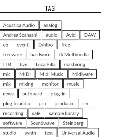
TAG
Acustica Audio
analog
Andrea Scansani
audio
Avid
DAW
eq
eventi
Exhibo
free
freeware
hardware
Ik Multimedia
ITB
live
Luca Pilla
mastering
mic
MIDI
Midi Music
Midiware
mix
mixing
monitor
music
news
outboard
plug-in
plug-in audio
pro
producer
rec
recording
sale
sample library
software
Soundwave
Steinberg
studio
synth
test
Universal Audio