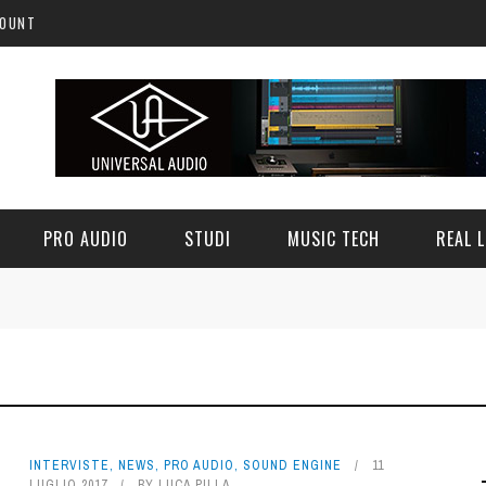
COUNT
PRO AUDIO
STUDI
MUSIC TECH
REAL L
 PROTEIN: L'EVOLUZIONE
 1, IL SYNTH, GRATUITO,
QFX COLOR: UN CLASSICO FILTRO
 DELLA WAVETABLE - REVIEW
A LEGGENDA POLIFONICA
L'EDM - FREEWARE
TALIANA - FREEWARE
16 LUGLIO 2026
0
12 GIUGNO 2026
0
JEX SAGRISTANO E SOUNDINSI
INTERVISTE
,
NEWS
,
PRO AUDIO
,
SOUND ENGINE
11
3 LUGLIO 2026
0
LUGLIO 2017
BY
LUCA PILLA