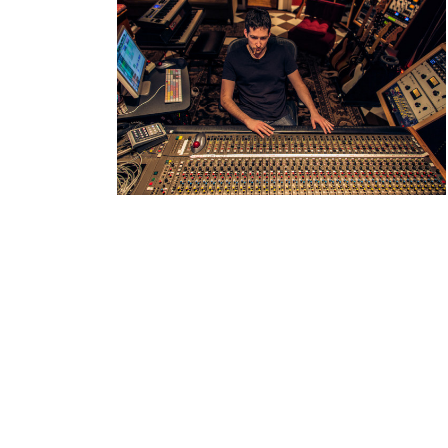
QUANDO L
EVENTI
SOUND DESIGNE
WEBINAR
APP
C
ROMA MOD
LIBRI
GALLERIES
PROGRAMM
DANGER
OFFICINA DEL SUONO
BAXANDA