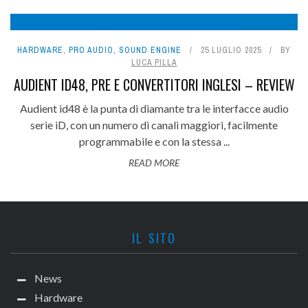
9
HARDWARE
,
PRO AUDIO
,
SOUND ENGINE
25 LUGLIO 2025
BY
LUCA PILLA
AUDIENT ID48, PRE E CONVERTITORI INGLESI – REVIEW
Audient id48 è la punta di diamante tra le interfacce audio
serie iD, con un numero di canali maggiori, facilmente
programmabile e con la stessa ...
READ MORE
IL SITO
News
Hardware