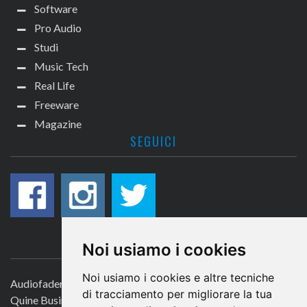
Software
Pro Audio
Studi
Music Tech
Real Life
Freeware
Magazine
SEGUICI
CONTATTACI
Noi usiamo i cookies
Noi usiamo i cookies e altre tecniche
Audiofader.com
di tracciamento per migliorare la tua
Quine Business Publisher