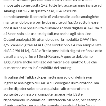
impostate come uscita 1+2, tutte le tracce saranno inviate ad
Analog Out 1+2. In questo caso, iD48 esclude
completamente il controllo di volume alle uscite analogiche,
mantenendolo però per le due uscite cuffia. Da sottolineare
che iD48 ha la possibilità di inviare i canali digitali ADAT da 9
a16 non solo alle uscite digitali, ma anche agli otto Line
Output analogici. Sfruttando quindi la modalità DAW Thru
e/o i canali digitali ADAT (che si riducono a 4 con sample rate
di 88,2/96 kHz), iD48 offre la possibilità di gestire fino a otto
canali analogici insert Send/Return. A questo dobbiamo
aggiungere anche l’utilizzo del mixer e dei quattro Cue che
aumentano molto la flessibilità del routing.
Il routing del
Talkback
permette non solo di definire un
ingresso analogico di iD48 a cui collegare un microfono, ma
anche di poter selezionare qualsiasi altro microfono o
sorgente connesso al computer, magari via USB e
risparmiando un canale dell'interfaccia. Su Mac, per esempio,
si può scegliere un qualsiasi canale di qualsiasi interfaccia