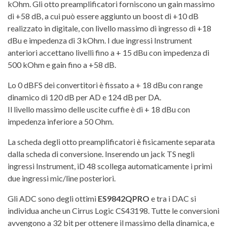
kOhm. Gli otto preamplificatori forniscono un gain massimo
di +58 dB, a cui può essere aggiunto un boost di +10 dB
realizzato in digitale, con livello massimo di ingresso di +18
dBu e impedenza di 3 kOhm. I due ingressi Instrument
anteriori accettano livelli fino a + 15 dBu con impedenza di
500 kOhm e gain fino a +58 dB.
Lo 0 dBFS dei convertitori è fissato a + 18 dBu con range
dinamico di 120 dB per AD e 124 dB per DA.
Il livello massimo delle uscite cuffie è di + 18 dBu con
impedenza inferiore a 50 Ohm.
La scheda degli otto preamplificatori è fisicamente separata
dalla scheda di conversione. Inserendo un jack TS negli
ingressi Instrument, iD 48 scollega automaticamente i primi
due ingressi mic/line posteriori.
Gli ADC sono degli ottimi
ES9842QPRO
e tra i DAC si
individua anche un Cirrus Logic CS43198. Tutte le conversioni
avvengono a 32 bit per ottenere il massimo della dinamica, e