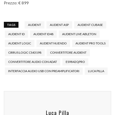
Prezzo: € 899
TAGS
AUDIENT
AUDIENT ASP
AUDIENT CUBASE
AUDIENT ID
AUDIENT ID48
AUDIENT LIVE ABLETON
AUDIENT LOGIC
AUDIENT NUENDO
AUDIENT PRO TOOLS
CIRRUS LOGIC CS43198
CONVERTITORE AUDIENT
CONVERTITORE AUDIO CON ADAT
ES9842QPRO
INTERFACCIA AUDIO USB CON PREAMPLIFICATORI
LUCA PILLA
Luca Pilla