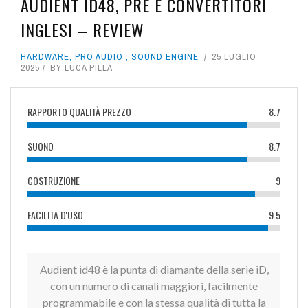
AUDIENT ID48, PRE E CONVERTITORI
INGLESI – REVIEW
HARDWARE
,
PRO AUDIO
,
SOUND ENGINE
25 LUGLIO
2025
BY
LUCA PILLA
RAPPORTO QUALITÀ PREZZO
8.7
SUONO
8.7
COSTRUZIONE
9
FACILITA D'USO
9.5
Audient id48 è la punta di diamante della serie iD,
con un numero di canali maggiori, facilmente
programmabile e con la stessa qualità di tutta la