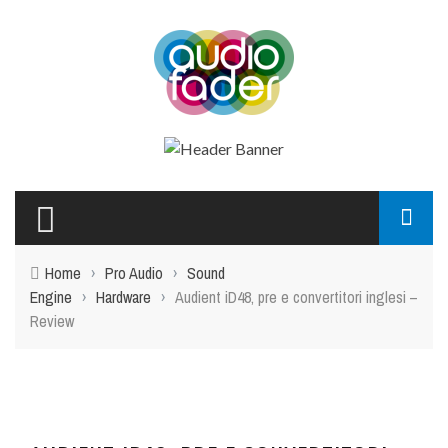
Home
›
Pro Audio
›
Sound
Engine
›
Hardware
›
Audient iD48, pre e convertitori inglesi –
Review