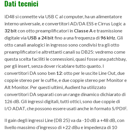
Dati tecnici
iD48 si connette via USB C al computer, ha un alimentatore
interno universale, e convertitori AD/DA ESS e Cirrus Logic a
32 bit
con otto preamplificatori in
Classe A
e trasmissione
digitale via
USB a 24 bit
fino a una frequenza di
96 kHz
. Gli
otto canali analogici in ingresso sono condivisi tra gli otto
preamplificatori e altrettanti canali su DB25: vedremo come
questa scelta faciliti le connessioni, quasi fosse una patchbay,
per gli insert, senza dover ricablare tutto quanto. I
convertitori DA sono ben
12
: otto per le uscite Line Out, due
coppie stereo per le cuffie, e due coppie stereo per Monitor e
Alt Monitor. Per questi ultimi, Audient ha utilizzato
convertitori DA separati con un range dinamico dichiarato di
126 dB. Gli ingressi digitali, tutti ottici, sono due coppie di
I/O ADAT, che possono essere usati anche in formato S/PDIF.
Il gain degli ingressi Line (DB 25) va da -10 dB a +48 dB, con
livello massimo d’ingresso di +22 dBu e impedenza di 10