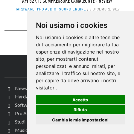
API 527, IL COMPRESSORE CAMALEONTE - REVIEW
HARDWARE
,
PRO AUDIO
,
SOUND ENGINE
8 DICEMBRE 2017
Noi usiamo i cookies
Noi usiamo i cookies e altre tecniche
di tracciamento per migliorare la tua
esperienza di navigazione nel nostro
sito, per mostrarti contenuti
personalizzati e annunci mirati, per
IL SITO
analizzare il traffico sul nostro sito, e
per capire da dove arrivano i nostri
visitatori.
News
Hardware
Accetto
Software
Rifiuto
Pro Audio
Cambia le mie impostazioni
Studi
Music Tech