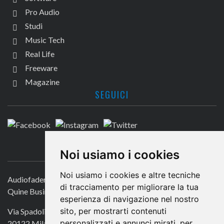
Pro Audio
Studi
Music Tech
Real Life
Freeware
Magazine
SEGUICI
CONTATTACI
Noi usiamo i cookies
Noi usiamo i cookies e altre tecniche
Audiofader.com
di tracciamento per migliorare la tua
Quine Business Publisher
esperienza di navigazione nel nostro
sito, per mostrarti contenuti
Via Spadolini 7
personalizzati e annunci mirati, per
20122 Milano