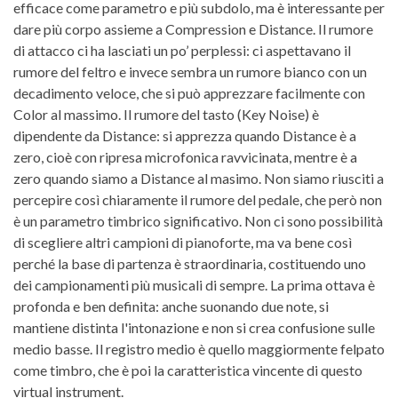
efficace come parametro e più subdolo, ma è interessante per
dare più corpo assieme a Compression e Distance. Il rumore
di attacco ci ha lasciati un po’ perplessi: ci aspettavano il
rumore del feltro e invece sembra un rumore bianco con un
decadimento veloce, che si può apprezzare facilmente con
Color al massimo. Il rumore del tasto (Key Noise) è
dipendente da Distance: si apprezza quando Distance è a
zero, cioè con ripresa microfonica ravvicinata, mentre è a
zero quando siamo a Distance al masimo. Non siamo riusciti a
percepire così chiaramente il rumore del pedale, che però non
è un parametro timbrico significativo. Non ci sono possibilità
di scegliere altri campioni di pianoforte, ma va bene così
perché la base di partenza è straordinaria, costituendo uno
dei campionamenti più musicali di sempre. La prima ottava è
profonda e ben definita: anche suonando due note, si
mantiene distinta l'intonazione e non si crea confusione sulle
medio basse. Il registro medio è quello maggiormente felpato
come timbro, che è poi la caratteristica vincente di questo
virtual instrument.