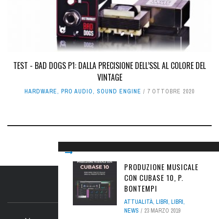
TEST - BAD DOGS P1: DALLA PRECISIONE DELL’SSL AL COLORE DEL
VINTAGE
HARDWARE
,
PRO AUDIO
,
SOUND ENGINE
7 OTTOBRE 2020
PRODUZIONE MUSICALE
CON CUBASE 10, P.
BONTEMPI
IL SITO
ATTUALITÀ
,
LIBRI
,
LIBRI
,
NEWS
23 MARZO 2019