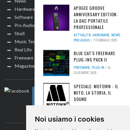
News
APOGEE GROOVE
Hardware
ANNIVERSARY EDITION:
Software
LA DAC PORTATILE
Pro Audio
PROFESSIONALE
Studi
ATTUALITÀ
,
HARDWARE
,
NEWS
,
PRO AUDIO
7 FEBBRAIO 2025
Music Tech
Real Life
BLUE CAT'S FREEWARE
Freeware
PLUG-INS PACK II
Magazine
FREEWARE
,
PLUG-IN
14
SEGUICI
DICEMBRE 2015
SPECIALE: MOTOWN - IL
MITO, LA STORIA, IL
SOUND
NEWS
,
REAL LIFE
,
SOUND
ENGINE
,
VINTAGE
26
CONTATTACI
Noi usiamo i cookies
OTTOBRE 2018