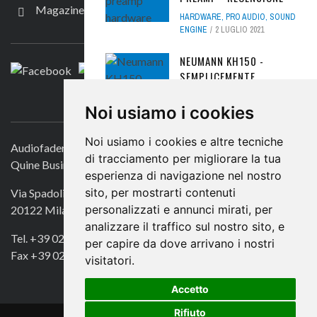
Magazine
HARDWARE
,
PRO AUDIO
,
SOUND
SEGUICI
ENGINE
2 LUGLIO 2021
NEUMANN KH150 -
SEMPLICEMENTE
REALISTICHE -
CONTATTACI
RECENSIONE
Noi usiamo i cookies
HARDWARE
,
HARDWARE
,
PRO
Noi usiamo i cookies e altre tecniche
AUDIO
,
SOUND ENGINE
15
Audiofader.com
DICEMBRE 2022
di tracciamento per migliorare la tua
Quine Business Publisher
esperienza di navigazione nel nostro
AVID PRO TOOLS 2025.6:
sito, per mostrarti contenuti
Via Spadolini 7
TUTTO QUELLO CHE C'È
personalizzati e annunci mirati, per
20122 Milano
DA SAPERE
analizzare il traffico sul nostro sito, e
PRO AUDIO
,
SOUND ENGINE
,
Tel. +39 02 49756990
per capire da dove arrivano i nostri
TUTORIAL
23 GIUGNO 2025
Fax +39 02 72016740
visitatori.
DANGEROUS BAX500, IL
Accetto
MIGLIOR BAXANDALL PER
API 500? REVIEW
Rifiuto