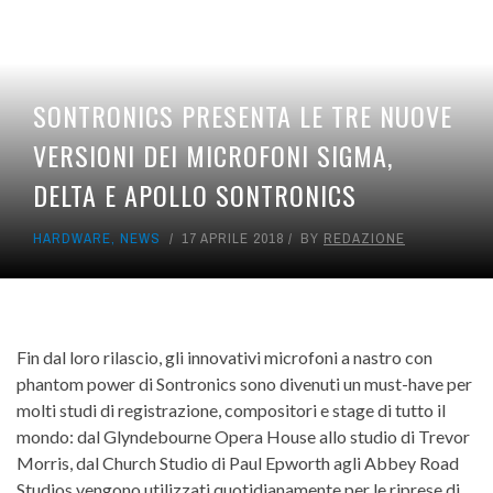
SONTRONICS PRESENTA LE TRE NUOVE
VERSIONI DEI MICROFONI SIGMA,
DELTA E APOLLO SONTRONICS
HARDWARE
,
NEWS
17 APRILE 2018
BY
REDAZIONE
Fin dal loro rilascio, gli innovativi microfoni a nastro con
phantom power di Sontronics sono divenuti un must-have per
molti studi di registrazione, compositori e stage di tutto il
mondo: dal Glyndebourne Opera House allo studio di Trevor
Morris, dal Church Studio di Paul Epworth agli Abbey Road
Studios vengono utilizzati quotidianamente per le riprese di