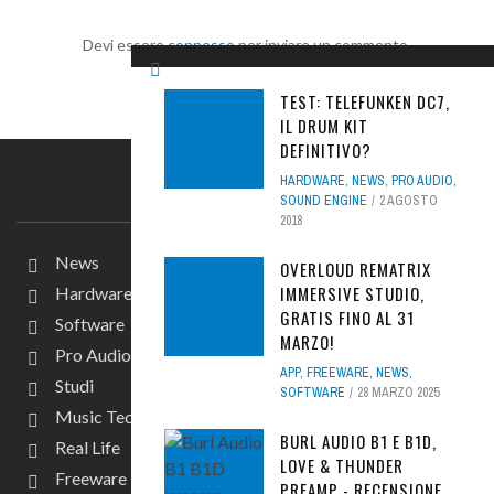
Devi essere
connesso
per inviare un commento.
TEST: TELEFUNKEN DC7,
IL DRUM KIT
DEFINITIVO?
HARDWARE
,
NEWS
,
PRO AUDIO
,
IL SITO
SOUND ENGINE
2 AGOSTO
2018
News
OVERLOUD REMATRIX
IMMERSIVE STUDIO,
Hardware
GRATIS FINO AL 31
Software
MARZO!
Pro Audio
APP
,
FREEWARE
,
NEWS
,
Studi
SOFTWARE
28 MARZO 2025
Music Tech
BURL AUDIO B1 E B1D,
Real Life
LOVE & THUNDER
Freeware
PREAMP - RECENSIONE