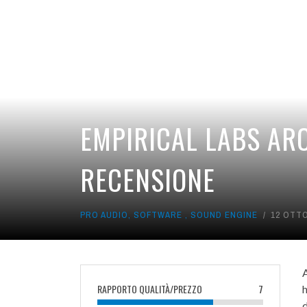
EVENTI
SOUND DESIGNE
WEBINAR
APP
LIBRI
GALLERIES
DANGER
OFFICINA DEL SUONO
BAXANDA
EMPIRICAL LABS ARO
RECENSIONE
PRO AUDIO
,
SOFTWARE
,
SOUND ENGINE
12 OTT
A
RAPPORTO QUALITÀ/PREZZO
7
h
d