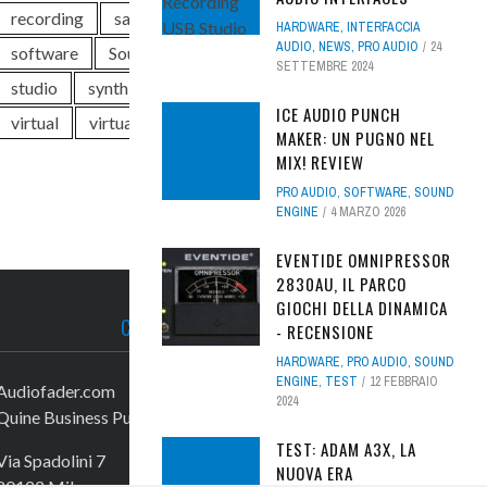
recording
sale
sample library
HARDWARE
,
INTERFACCIA
AUDIO
,
NEWS
,
PRO AUDIO
24
software
Soundwave
Steinberg
SETTEMBRE 2024
studio
synth
test
Universal Audio
ICE AUDIO PUNCH
virtual
virtual instrument
Waves
MAKER: UN PUGNO NEL
MIX! REVIEW
PRO AUDIO
,
SOFTWARE
,
SOUND
ENGINE
4 MARZO 2026
EVENTIDE OMNIPRESSOR
2830AU, IL PARCO
GIOCHI DELLA DINAMICA
CONTATTACI
- RECENSIONE
HARDWARE
,
PRO AUDIO
,
SOUND
ENGINE
,
TEST
12 FEBBRAIO
Audiofader.com
2024
Quine Business Publisher
TEST: ADAM A3X, LA
Via Spadolini 7
NUOVA ERA
20122 Milano