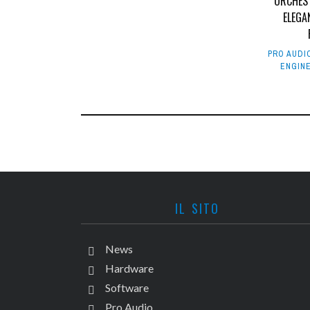
ORCHES
ELEGA
PRO AUDI
ENGIN
IL SITO
News
Hardware
Software
Pro Audio