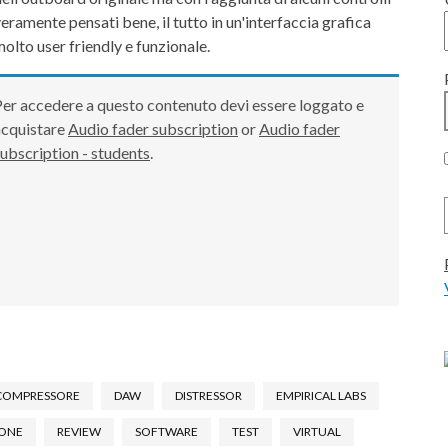
eramente pensati bene, il tutto in un'interfaccia grafica
olto user friendly e funzionale.
er accedere a questo contenuto devi essere loggato e
acquistare
Audio fader subscription
or
Audio fader
ubscription - students
.
COMPRESSORE
DAW
DISTRESSOR
EMPIRICAL LABS
IONE
REVIEW
SOFTWARE
TEST
VIRTUAL