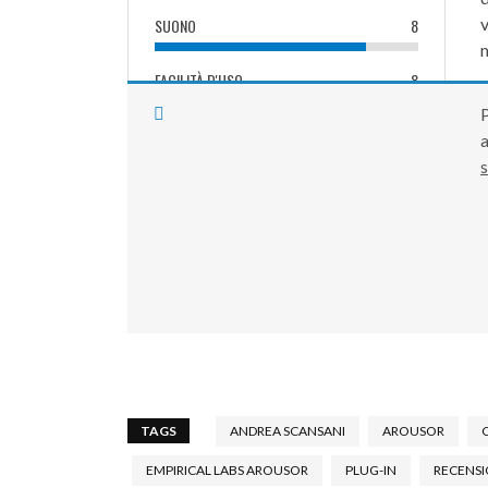
v
SUONO
8
m
FACILITÀ D'USO
8
P
s
7.7
TAGS
ANDREA SCANSANI
AROUSOR
EMPIRICAL LABS AROUSOR
PLUG-IN
RECENS