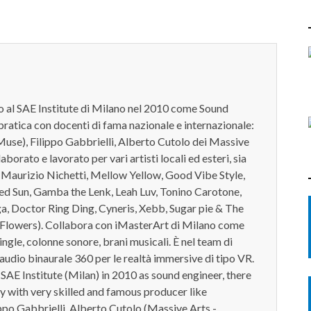
o al SAE Institute di Milano nel 2010 come Sound
pratica con docenti di fama nazionale e internazionale:
use), Filippo Gabbrielli, Alberto Cutolo dei Massive
borato e lavorato per vari artisti locali ed esteri, sia
r, Maurizio Nichetti, Mellow Yellow, Good Vibe Style,
ed Sun, Gamba the Lenk, Leah Luv, Tonino Carotone,
a, Doctor Ring Ding, Cyneris, Xebb, Sugar pie & The
Flowers). Collabora con iMasterArt di Milano come
ingle, colonne sonore, brani musicali. È nel team di
'audio binaurale 360 per le realtà immersive di tipo VR.
AE Institute (Milan) in 2010 as sound engineer, there
y with very skilled and famous producer like
po Gabbrielli, Alberto Cutolo (Massive Arts -