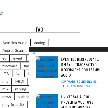
TAG
Acustica Audio
analog
Andrea Scansani
audio
Avid
DAW
eq
eventi
Exhibo
free
EVENTIDE RECIRCULATE,
DELAY ULTRACREATIVO.
freeware
hardware
Ik Multimedia
RECENSIONE CON ESEMPI
ITB
live
Luca Pilla
mastering
AUDIO
mic
MIDI
Midi Music
Midiware
SOFTWARE
,
SOUND ENGINE
,
TEST
22 MAGGIO 2024
mix
mixing
monitor
music
UNIVERSAL AUDIO
news
outboard
plug-in
PRESENTA VOLT USB
plug-in audio
pro
producer
rec
AUDIO INTERFACES