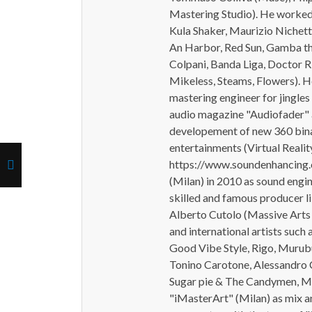
Mastering Studio). He worked 
Kula Shaker, Maurizio Nichett
An Harbor, Red Sun, Gamba th
Colpani, Banda Liga, Doctor R
Mikeless, Steams, Flowers). H
mastering engineer for jingles
audio magazine "Audiofader" a
developement of new 360 binau
entertainments (Virtual Reality
https://www.soundenhancing.c
(Milan) in 2010 as sound engin
skilled and famous producer l
Alberto Cutolo (Massive Arts
and international artists such
Good Vibe Style, Rigo, Murubu
Tonino Carotone, Alessandro C
Sugar pie & The Candymen, Mi
"iMasterArt" (Milan) as mix a