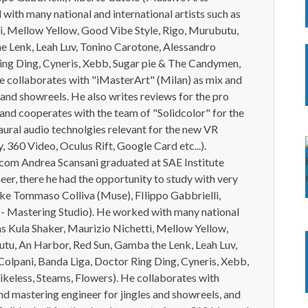
with many national and international artists such as
i, Mellow Yellow, Good Vibe Style, Rigo, Murubutu,
e Lenk, Leah Luv, Tonino Carotone, Alessandro
ing Ding, Cyneris, Xebb, Sugar pie & The Candymen,
e collaborates with "iMasterArt" (Milan) as mix and
 and showreels. He also writes reviews for the pro
nd cooperates with the team of "Solidcolor" for the
ral audio technolgies relevant for the new VR
, 360 Video, Oculus Rift, Google Card etc...).
om Andrea Scansani graduated at SAE Institute
eer, there he had the opportunity to study with very
ike Tommaso Colliva (Muse), FIlippo Gabbrielli,
 - Mastering Studio). He worked with many national
 as Kula Shaker, Maurizio Nichetti, Mellow Yellow,
tu, An Harbor, Red Sun, Gamba the Lenk, Leah Luv,
olpani, Banda Liga, Doctor Ring Ding, Cyneris, Xebb,
keless, Steams, Flowers). He collaborates with
nd mastering engineer for jingles and showreels, and