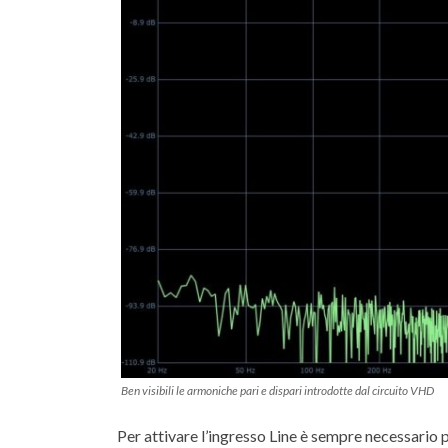
Ben visibili le armoniche pari e dispari introdotte dal circuito VHD
Per attivare l’ingresso Line è sempre necessario p