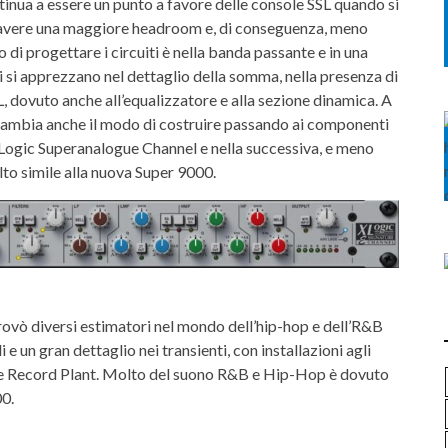
tinua a essere un punto a favore delle console SSL quando si
i avere una maggiore headroom e, di conseguenza, meno
i progettare i circuiti è nella banda passante e in una
ti si apprezzano nel dettaglio della somma, nella presenza di
SL, dovuto anche all’equalizzatore e alla sezione dinamica. A
cambia anche il modo di costruire passando ai componenti
XLogic Superanalogue Channel e nella successiva, e meno
to simile alla nuova Super 9000.
trovò diversi estimatori nel mondo dell’hip-hop e dell’R&B
 e un gran dettaglio nei transienti, con installazioni agli
e Record Plant. Molto del suono R&B e Hip-Hop è dovuto
00.