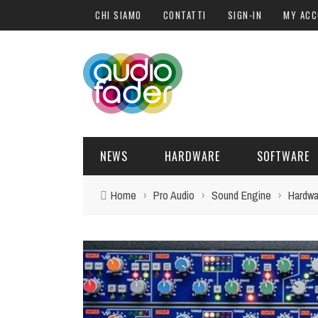
CHI SIAMO
CONTATTI
SIGN-IN
MY AC
NEWS
HARDWARE
SOFTWARE
Home
›
Pro Audio
›
Sound Engine
›
Hardwa
SOFTWARE
SOUND ENGINE
SYNTH
BLOGGER
PLUG-IN
HARDWARE
POST PRO
DJ PRODUCER
INTERVISTE
SYNTH
ATTUALITÀ
LIBRI
CONTROLLER
EVENTI
SAMPLE
OFFERTE
FORMAZIONE
DRUM PERC
TAVOLE ROTONDE
GUITAR