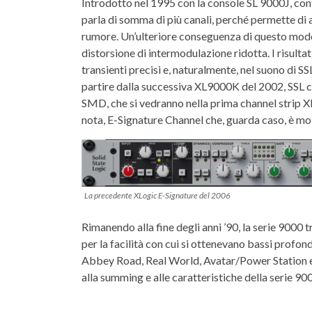
Introdotto nel 1995 con la console SL 9000J, con
parla di somma di più canali, perché permette d
rumore. Un’ulteriore conseguenza di questo modo d
distorsione di intermodulazione ridotta. I risulta
transienti precisi e, naturalmente, nel suono di S
partire dalla successiva XL9000K del 2002, SSL 
SMD, che si vedranno nella prima channel strip 
nota, E-Signature Channel che, guarda caso, è mol
La precedente XLogic E-Signature del 2006
Rimanendo alla fine degli anni ’90, la serie 9000 
per la facilità con cui si ottenevano bassi profondi
Abbey Road, Real World, Avatar/Power Station 
alla summing e alle caratteristiche della serie 90