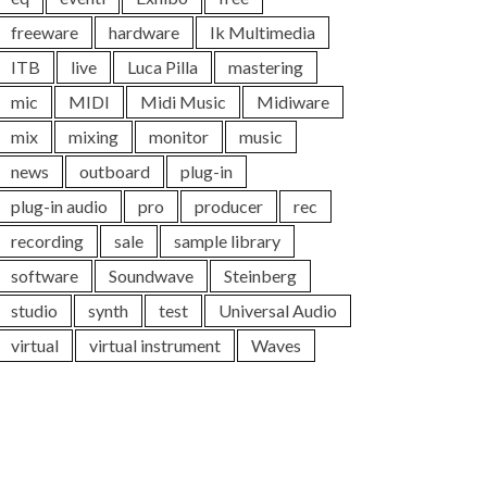
freeware
hardware
Ik Multimedia
ITB
live
Luca Pilla
mastering
mic
MIDI
Midi Music
Midiware
mix
mixing
monitor
music
news
outboard
plug-in
plug-in audio
pro
producer
rec
recording
sale
sample library
software
Soundwave
Steinberg
studio
synth
test
Universal Audio
virtual
virtual instrument
Waves