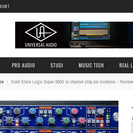
COUNT
PRO AUDIO
STUDI
MUSIC TECH
REAL L
re
›
Solid State Logic Super 9000, la channel strip più moderna – Review