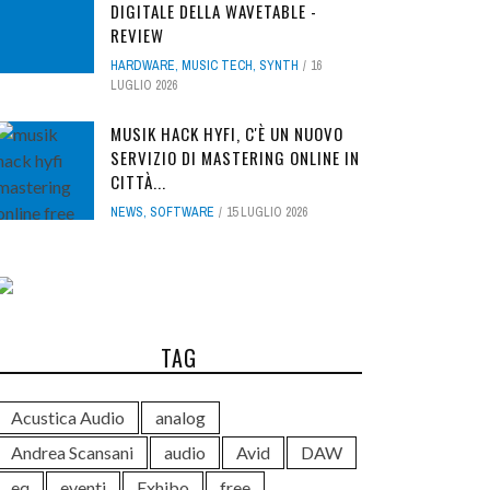
DIGITALE DELLA WAVETABLE -
REVIEW
HARDWARE
,
MUSIC TECH
,
SYNTH
16
LUGLIO 2026
MUSIK HACK HYFI, C'È UN NUOVO
SERVIZIO DI MASTERING ONLINE IN
CITTÀ...
NEWS
,
SOFTWARE
15 LUGLIO 2026
TAG
Acustica Audio
analog
Andrea Scansani
audio
Avid
DAW
eq
eventi
Exhibo
free