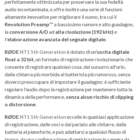
perfettamente ottimizzata per preservare la sua fedeltà
audio incontaminata, e offre inoltre una serie di funzioni
altamente innovative per migliorare il suono, tra cui il
Revolution Preamp
™ a bassissimo rumore e alto guadagno,
la
conversione A/D
ad
alta risoluzione (192 kHz)
e
l'
elaborazione avanzata del segnale digitale
.
RØDE
NT1 5th Generation
è dotato di un'
uscita digitale
float a 32 bit
, un formato di registrazione rivoluzionario che
consente di registrare qualsiasi cosa, dal sussurro all'urlo,
dalla chitarra più morbida al batterista più rumoroso, senza
doversi preoccupare di impostare il guadagno: è sufficiente
regolare l'audio dopo la registrazione per mantenere tutta la
dinamica della performance,
senza alcun rischio di clipping
o distorsione
.
RØDE
NT1 5th Generation
eccelle in qualsiasi applicazione
di registrazione, dalle voci e dal parlato alle chitarre, dalla
batteria al pianoforte, e può adattarsi a qualsiasi flusso di
lavoro, da una configurazione di registrazione in camera da