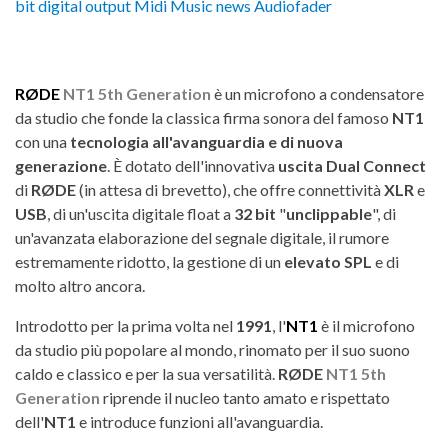
RØDE
NT1 5th Generation
è un microfono a condensatore
da studio che fonde la classica firma sonora del famoso
NT1
con una
tecnologia all'avanguardia e di nuova
generazione
. È dotato dell'innovativa
uscita Dual Connect
di
RØDE
(in attesa di brevetto), che offre connettività
XLR
e
USB
, di un'uscita digitale float a
32 bit
"
unclippable
", di
un'avanzata elaborazione del segnale digitale, il rumore
estremamente ridotto, la gestione di un
elevato SPL
e di
molto altro ancora.
Introdotto per la prima volta nel
1991
, l'
NT1
è il microfono
da studio più popolare al mondo, rinomato per il suo suono
caldo e classico e per la sua versatilità.
RØDE
NT1 5th
Generation
riprende il nucleo tanto amato e rispettato
dell'
NT1
e introduce funzioni all'avanguardia.