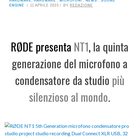
HARDWARE
,
HARDWARE
,
MICROFONI
,
NEWS
,
SOUND
ENGINE
11 APRILE 2023
BY
REDAZIONE
RØDE
presenta
NT1
,
la quinta
generazione del microfono a
condensatore da studio
più
silenzioso al mondo
.