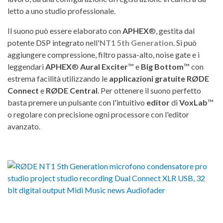
letto a uno studio professionale.
Il suono può essere elaborato con
APHEX
®, gestita dal
potente DSP integrato nell'
NT1 5th Generation
. Si può
aggiungere compressione, filtro passa-alto, noise gate e i
leggendari
APHEX
®
Aural Exciter
™ e
Big Bottom
™ con
estrema facilità utilizzando le
applicazioni gratuite RØDE
Connect
e
RØDE Central
. Per ottenere il suono perfetto
basta premere un pulsante con l'intuitivo
editor
di
VoxLab
™
o regolare con precisione ogni processore con l'editor
avanzato.