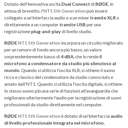
Dotato dell'innovativa uscita
Dual Connect
di
RØDE
, in
attesa di brevetto, l'
NT1 5th Generation
può essere
collegato a un'interfaccia audio o a un mixer
tramite XLR
o
direttamente a un computer
tramite USB
per una
registrazione
plug-and-play
di livello studio.
RØDE
NT1 5th Generation
incorpora un circuito migliorato
per un rumore di fondo ancora più basso, un valore
sorprendentemente basso di
4 dBA
, che lo rende
il
microfono a condensatore da studio più silenzioso al
mondo
. Quando si utilizza l'uscita XLR, si ottiene il suono
ricco e classico del condensatore da studio conosciuto e
amato dall'NT1. Quando si utilizza l'uscita digitale, si ottiene
lo stesso suono più una serie di funzioni all'avanguardia che
migliorano ulteriormente l'audio per la registrazione di suoni
professionali da studio direttamente nel computer.
RØDE
NT1 5th Generation
è dotato di un'interfaccia
audio
di livello professionale
integrata nel microfono
,