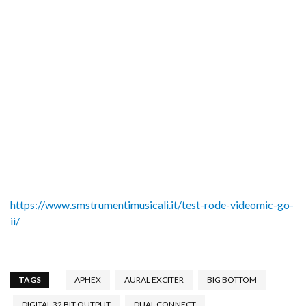
https://www.smstrumentimusicali.it/test-rode-videomic-go-
ii/
TAGS
APHEX
AURAL EXCITER
BIG BOTTOM
DIGITAL 32 BIT OUTPUT
DUAL CONNECT