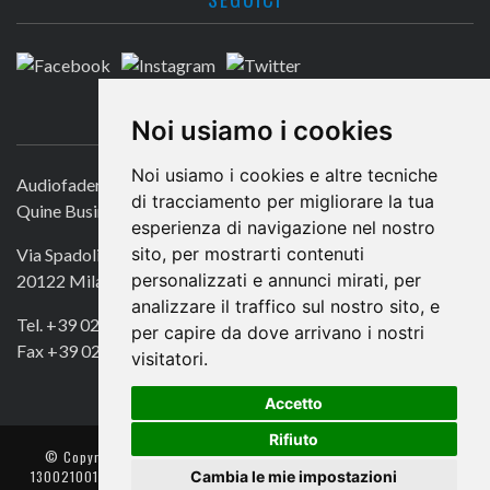
CONTATTACI
Noi usiamo i cookies
Noi usiamo i cookies e altre tecniche
Audiofader.com
di tracciamento per migliorare la tua
Quine Business Publisher
esperienza di navigazione nel nostro
sito, per mostrarti contenuti
Via Spadolini 7
personalizzati e annunci mirati, per
20122 Milano
analizzare il traffico sul nostro sito, e
Tel. +39 02 49756990
per capire da dove arrivano i nostri
Fax +39 02 72016740
visitatori.
Accetto
Rifiuto
© Copyright 2018. All Rights Reserved -
- Quine srl – C.F./P IVA
Cambia le mie impostazioni
13002100157 – Responsabile della Protezione dei Dati: Avv. Monica