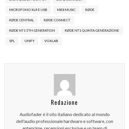
MICROFONO XLR E USB
MIDI MUSIC
RØDE
RØDE CENTRAL
RØDE CONNECT
RØDE NT1 5TH GENERATION
RØDE NT1 QUINTA GENERAZIONE
SPL
UNIFY
VOXLAB
Redazione
Audiofader è il sito italiano dedicato al mondo
dell'audio professionale hardware e software, con
anteprime, recensioni esclusive e un team di