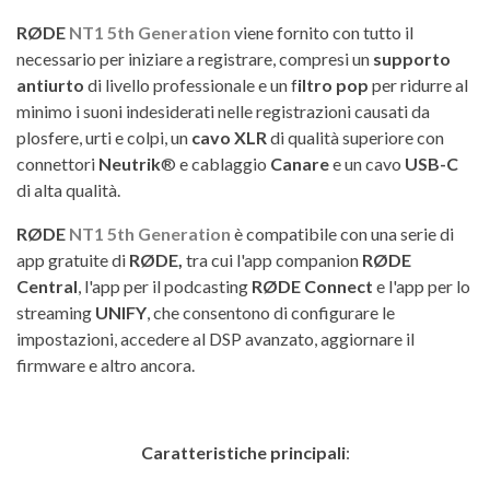
RØDE
NT1 5th Generation
viene fornito con tutto il
necessario per iniziare a registrare, compresi un
supporto
antiurto
di livello professionale e un f
iltro pop
per ridurre al
minimo i suoni indesiderati nelle registrazioni causati da
plosfere, urti e colpi, un
cavo XLR
di qualità superiore con
connettori
Neutrik
® e cablaggio
Canare
e un cavo
USB-C
di alta qualità.
RØDE
NT1 5th Generation
è compatibile con una serie di
app gratuite di
RØDE,
tra cui l'app companion
RØDE
Central
, l'app per il podcasting
RØDE Connect
e l'app per lo
streaming
UNIFY
, che consentono di configurare le
impostazioni, accedere al DSP avanzato, aggiornare il
firmware e altro ancora.
Caratteristiche principali
: