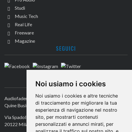
Studi
Music Tech
Real Life
Freeware
Magazine
SEGUICI
CONTATTACI
Noi usiamo i cookies
Noi usiamo i cookies e altre tecniche
Audiofader.com
di tracciamento per migliorare la tua
Quine Business Publisher
esperienza di navigazione nel nostro
sito, per mostrarti contenuti
Via Spadolini 7
personalizzati e annunci mirati, per
20122 Milano
analizzare il traffico sul nostro sito, e